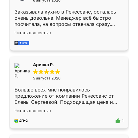
6 августа 2026
мебели буду заказывать только здесь.
Заказывала кухню в Ренессанс, осталась
очень довольна. Менеджер всё быстро
посчитала, на вопросы отвечала сразу.
Замерщик приехал в субботу, подошёл к
Читать полностью
делу со всей ответственностью. Собрали
за день, ребята работали аккуратно, даже
пыли почти не было. Качество отличное,
ящики ходят плавно, ничего не скрипит.
Всё подошло как влитое.
Аринка Р.
5 августа 2026
Больше всех мне понравилось
предложение от компании Ренессанс от
Елены Сергеевой. Подходяшщая цена и
короткие сроки изготовления. Приехавший
Читать полностью
для замера сотрудник Владислав
предложил по моему эскизу самый
1
подходящий вариант шкафа. Немного его
видоизменил, получилось даже лучше, чем