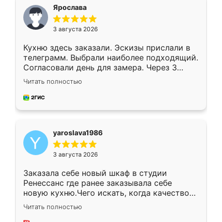
я хотела.
Ярослава
3 августа 2026
Кухню здесь заказали. Эскизы прислали в
телеграмм. Выбрали наиболее подходящий.
Согласовали день для замера. Через 3
недели кухня была уже готова. Остались
Читать полностью
довольны работой. Спасибо Ренессанс
мебель за качественную работу!
yaroslava1986
3 августа 2026
Заказала себе новый шкаф в студии
Ренессанс где ранее заказывала себе
новую кухню.Чего искать, когда качеством
вполне довольна. Служит кухня уже почти
Читать полностью
два года, нареканий нет.