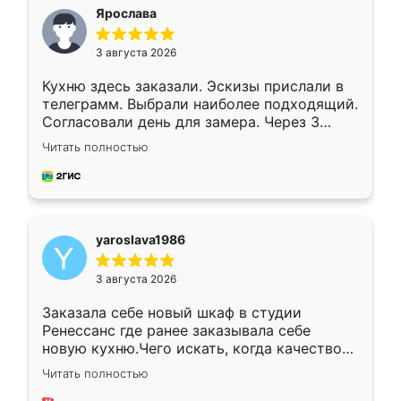
я хотела.
Ярослава
3 августа 2026
Кухню здесь заказали. Эскизы прислали в
телеграмм. Выбрали наиболее подходящий.
Согласовали день для замера. Через 3
недели кухня была уже готова. Остались
Читать полностью
довольны работой. Спасибо Ренессанс
мебель за качественную работу!
yaroslava1986
3 августа 2026
Заказала себе новый шкаф в студии
Ренессанс где ранее заказывала себе
новую кухню.Чего искать, когда качеством
вполне довольна. Служит кухня уже почти
Читать полностью
два года, нареканий нет.