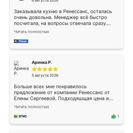
6 августа 2026
мебели буду заказывать только здесь.
Заказывала кухню в Ренессанс, осталась
очень довольна. Менеджер всё быстро
посчитала, на вопросы отвечала сразу.
Замерщик приехал в субботу, подошёл к
Читать полностью
делу со всей ответственностью. Собрали
за день, ребята работали аккуратно, даже
пыли почти не было. Качество отличное,
ящики ходят плавно, ничего не скрипит.
Всё подошло как влитое.
Аринка Р.
5 августа 2026
Больше всех мне понравилось
предложение от компании Ренессанс от
Елены Сергеевой. Подходяшщая цена и
короткие сроки изготовления. Приехавший
Читать полностью
для замера сотрудник Владислав
предложил по моему эскизу самый
1
подходящий вариант шкафа. Немного его
видоизменил, получилось даже лучше, чем