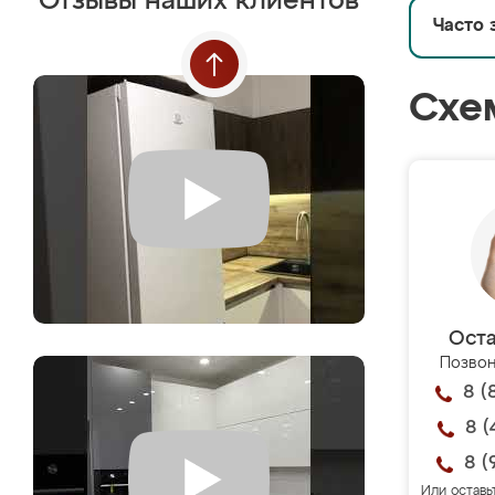
Отзывы наших клиентов
Часто 
Схе
Оста
Позвон
8 (
8 (
8 (
Или оставь