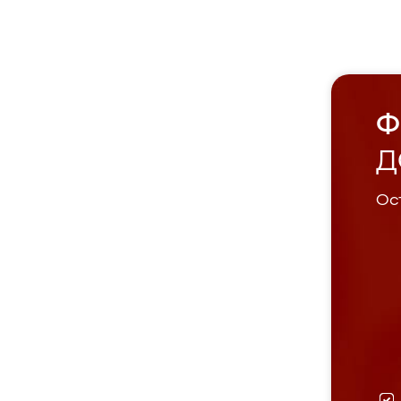
Ф
Д
Ост