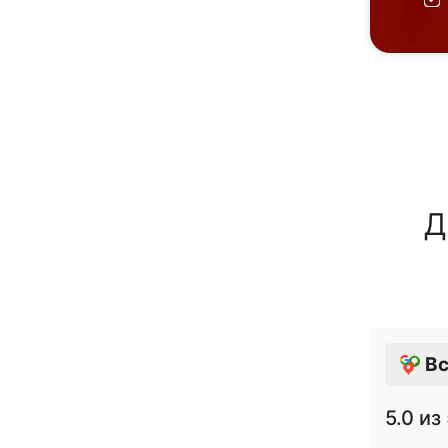
Д
Вс
5.0
из 