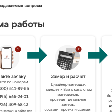
задаваемые вопросы
ма работы
вьте заявку
Замер и расчет
ите по номерам
Дизайнер-замерщик
800) 511-89-55
приедет к Вам с каталогом
материалов,
Вы
495) 665-24-01
проведёт детальные
р
926) 409-68-13
замеры,
д
составит проект и сделает
з
те заявку на сайте для