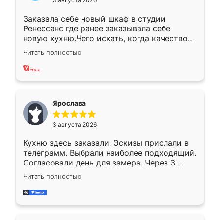
3 августа 2026
Заказала себе новый шкаф в студии
Ренессанс где ранее заказывала себе
новую кухню.Чего искать, когда качеством
вполне довольна. Служит кухня уже почти
Читать полностью
два года, нареканий нет.
Ярослава
3 августа 2026
Кухню здесь заказали. Эскизы прислали в
телеграмм. Выбрали наиболее подходящий.
Согласовали день для замера. Через 3
недели кухня была уже готова. Остались
Читать полностью
довольны работой. Спасибо Ренессанс
мебель за качественную работу!