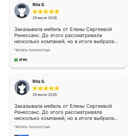
Rita S.
29 июля 2026
Заказывала мебель от Елены Сергеевой
Ренессанс. До этого рассматривала
несколько компаний, но в итоге выбрала
эту. Сначала обговорили условия, потом
Читать полностью
приехал замерщик, всё спокойно объяснил
и снял размеры. Изготовили в срок, с
доставкой тоже никаких проблем не
возникло. Сборку выполнили аккуратно,
мебель сразу встала на свое место без
Rita S.
каких-либо доработок. Качеством осталась
довольна, все выглядит так, как и ожидала.
29 июля 2026
Заказывала мебель от Елены Сергеевой
Ренессанс. До этого рассматривала
несколько компаний, но в итоге выбрала
эту. Сначала обговорили условия, потом
Читать полностью
приехал замерщик, всё спокойно объяснил