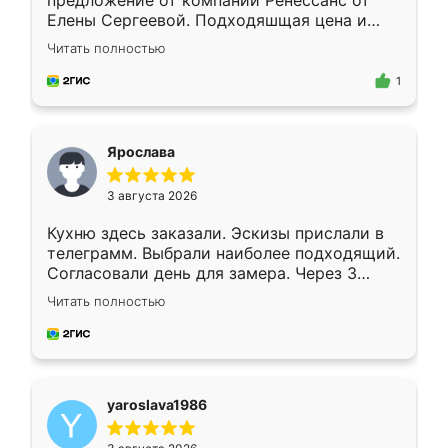
предложение от компании Ренессанс от
Елены Сергеевой. Подходяшщая цена и
короткие сроки изготовления. Приехавший
Читать полностью
для замера сотрудник Владислав
предложил по моему эскизу самый
1
подходящий вариант шкафа. Немного его
видоизменил, получилось даже лучше, чем
я хотела.
Ярослава
3 августа 2026
Кухню здесь заказали. Эскизы прислали в
телеграмм. Выбрали наиболее подходящий.
Согласовали день для замера. Через 3
недели кухня была уже готова. Остались
Читать полностью
довольны работой. Спасибо Ренессанс
мебель за качественную работу!
yaroslava1986