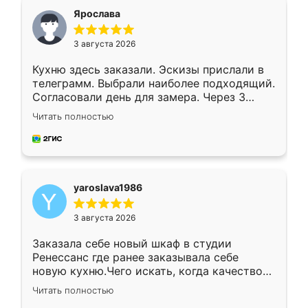
я хотела.
Ярослава
3 августа 2026
Кухню здесь заказали. Эскизы прислали в
телеграмм. Выбрали наиболее подходящий.
Согласовали день для замера. Через 3
недели кухня была уже готова. Остались
Читать полностью
довольны работой. Спасибо Ренессанс
мебель за качественную работу!
yaroslava1986
3 августа 2026
Заказала себе новый шкаф в студии
Ренессанс где ранее заказывала себе
новую кухню.Чего искать, когда качеством
вполне довольна. Служит кухня уже почти
Читать полностью
два года, нареканий нет.