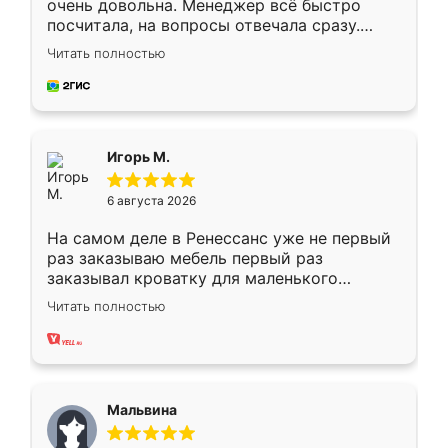
очень довольна. Менеджер всё быстро
посчитала, на вопросы отвечала сразу.
Замерщик приехал в субботу, подошёл к
Читать полностью
делу со всей ответственностью. Собрали
за день, ребята работали аккуратно, даже
пыли почти не было. Качество отличное,
ящики ходят плавно, ничего не скрипит.
Всё подошло как влитое.
Игорь М.
6 августа 2026
На самом деле в Ренессанс уже не первый
раз заказываю мебель первый раз
заказывал кроватку для маленького
ребёнка при его рождении ,во второй раз
Читать полностью
заказал шкаф-купе. По качеству очень
хорошее сборка достаточно быстрая,
также адекватные цены. До этого
сравнивал с разными конкурентами в этом
сегменте ,выбор у конкурентов куда
Мальвина
меньше, здесь же он более разнообразный.
Мне нравится ,если что-то потребуется из