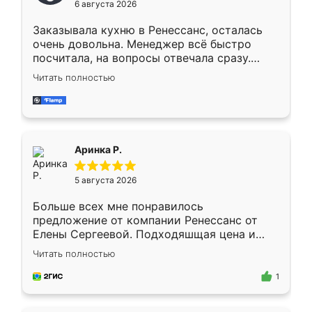
6 августа 2026
мебели буду заказывать только здесь.
Заказывала кухню в Ренессанс, осталась
очень довольна. Менеджер всё быстро
посчитала, на вопросы отвечала сразу.
Замерщик приехал в субботу, подошёл к
Читать полностью
делу со всей ответственностью. Собрали
за день, ребята работали аккуратно, даже
пыли почти не было. Качество отличное,
ящики ходят плавно, ничего не скрипит.
Всё подошло как влитое.
Аринка Р.
5 августа 2026
Больше всех мне понравилось
предложение от компании Ренессанс от
Елены Сергеевой. Подходяшщая цена и
короткие сроки изготовления. Приехавший
Читать полностью
для замера сотрудник Владислав
предложил по моему эскизу самый
1
подходящий вариант шкафа. Немного его
видоизменил, получилось даже лучше, чем