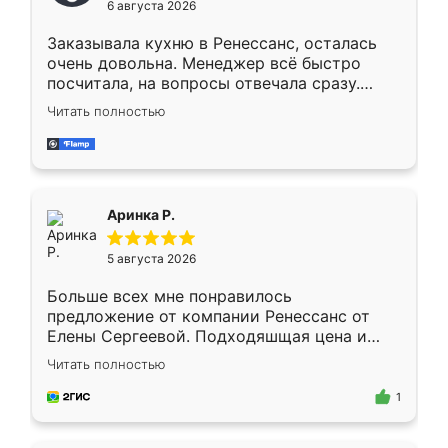
6 августа 2026
мебели буду заказывать только здесь.
Заказывала кухню в Ренессанс, осталась
очень довольна. Менеджер всё быстро
посчитала, на вопросы отвечала сразу.
Замерщик приехал в субботу, подошёл к
Читать полностью
делу со всей ответственностью. Собрали
за день, ребята работали аккуратно, даже
пыли почти не было. Качество отличное,
ящики ходят плавно, ничего не скрипит.
Всё подошло как влитое.
Аринка Р.
5 августа 2026
Больше всех мне понравилось
предложение от компании Ренессанс от
Елены Сергеевой. Подходяшщая цена и
короткие сроки изготовления. Приехавший
Читать полностью
для замера сотрудник Владислав
предложил по моему эскизу самый
1
подходящий вариант шкафа. Немного его
видоизменил, получилось даже лучше, чем