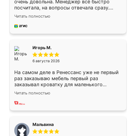
очень довольна. Менеджер всё быстро
посчитала, на вопросы отвечала сразу.
Замерщик приехал в субботу, подошёл к
Читать полностью
делу со всей ответственностью. Собрали
за день, ребята работали аккуратно, даже
пыли почти не было. Качество отличное,
ящики ходят плавно, ничего не скрипит.
Всё подошло как влитое.
Игорь М.
6 августа 2026
На самом деле в Ренессанс уже не первый
раз заказываю мебель первый раз
заказывал кроватку для маленького
ребёнка при его рождении ,во второй раз
Читать полностью
заказал шкаф-купе. По качеству очень
хорошее сборка достаточно быстрая,
также адекватные цены. До этого
сравнивал с разными конкурентами в этом
сегменте ,выбор у конкурентов куда
Мальвина
меньше, здесь же он более разнообразный.
Мне нравится ,если что-то потребуется из