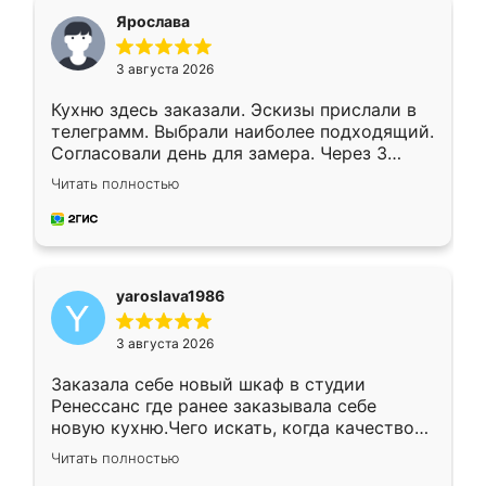
я хотела.
Ярослава
3 августа 2026
Кухню здесь заказали. Эскизы прислали в
телеграмм. Выбрали наиболее подходящий.
Согласовали день для замера. Через 3
недели кухня была уже готова. Остались
Читать полностью
довольны работой. Спасибо Ренессанс
мебель за качественную работу!
yaroslava1986
3 августа 2026
Заказала себе новый шкаф в студии
Ренессанс где ранее заказывала себе
новую кухню.Чего искать, когда качеством
вполне довольна. Служит кухня уже почти
Читать полностью
два года, нареканий нет.