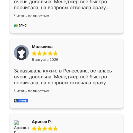
очень довольна. Менеджер всё быстро
посчитала, на вопросы отвечала сразу.
Замерщик приехал в субботу, подошёл к
Читать полностью
делу со всей ответственностью. Собрали
за день, ребята работали аккуратно, даже
пыли почти не было. Качество отличное,
ящики ходят плавно, ничего не скрипит.
Всё подошло как влитое.
Мальвина
6 августа 2026
Заказывала кухню в Ренессанс, осталась
очень довольна. Менеджер всё быстро
посчитала, на вопросы отвечала сразу.
Замерщик приехал в субботу, подошёл к
Читать полностью
делу со всей ответственностью. Собрали
за день, ребята работали аккуратно, даже
пыли почти не было. Качество отличное,
ящики ходят плавно, ничего не скрипит.
Всё подошло как влитое.
Аринка Р.