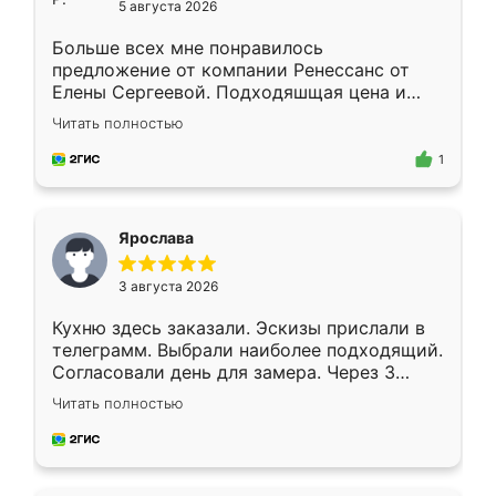
5 августа 2026
Больше всех мне понравилось
предложение от компании Ренессанс от
Елены Сергеевой. Подходяшщая цена и
короткие сроки изготовления. Приехавший
Читать полностью
для замера сотрудник Владислав
предложил по моему эскизу самый
1
подходящий вариант шкафа. Немного его
видоизменил, получилось даже лучше, чем
я хотела.
Ярослава
3 августа 2026
Кухню здесь заказали. Эскизы прислали в
телеграмм. Выбрали наиболее подходящий.
Согласовали день для замера. Через 3
недели кухня была уже готова. Остались
Читать полностью
довольны работой. Спасибо Ренессанс
мебель за качественную работу!