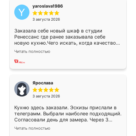
yaroslava1986
3 августа 2026
Заказала себе новый шкаф в студии
Ренессанс где ранее заказывала себе
новую кухню.Чего искать, когда качеством
вполне довольна. Служит кухня уже почти
Читать полностью
два года, нареканий нет.
Ярослава
3 августа 2026
Кухню здесь заказали. Эскизы прислали в
телеграмм. Выбрали наиболее подходящий.
Согласовали день для замера. Через 3
недели кухня была уже готова. Остались
Читать полностью
довольны работой. Спасибо Ренессанс