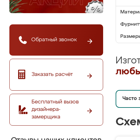
Матери
Фурнит
Размер
Обратный звонок
Изго
любы
Заказать расчёт
Часто 
Бесплатный вызов
дизайнера-
замерщика
Схе