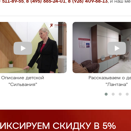
 511-89-55
,
8 (495) 665-24-01
,
8 (926) 409-68-13
, и наш м
Описание детской
Рассказываем о д
"Сильвания"
"Лантана"
ИКСИРУЕМ СКИДКУ В 5%