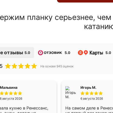
ержим планку серьезнее, чем
катани
е отзывы
5.0
5.0
5.0
5
На основе
945
оценок
Мальвина
Игорь М.
6 августа 2026
6 августа 2026
ала кухню в Ренессанс,
На самом деле в Ренес