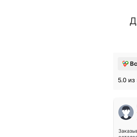
Д
Вс
5.0
из 
Заказыв