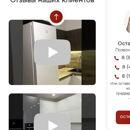
Отзывы наших клиентов
Оста
Позвон
8 (
8 (
8 (
Или оставь
ко
предвар
ОСТ