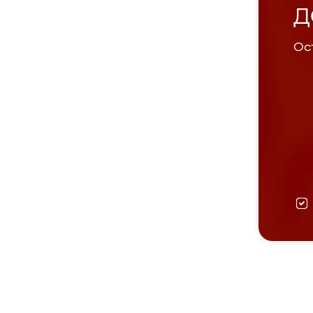
Д
Ост