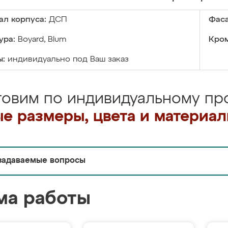
ал корпуса:
ДСП
Фаса
ура:
Boyard, Blum
Кром
ы:
индивидуально под Ваш заказ
товим по индивидуальному про
е размеры, цвета и материа
задаваемые вопросы
ма работы