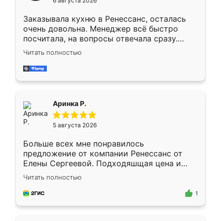
6 августа 2026
мебели буду заказывать только здесь.
Заказывала кухню в Ренессанс, осталась
очень довольна. Менеджер всё быстро
посчитала, на вопросы отвечала сразу.
Замерщик приехал в субботу, подошёл к
Читать полностью
делу со всей ответственностью. Собрали
за день, ребята работали аккуратно, даже
пыли почти не было. Качество отличное,
ящики ходят плавно, ничего не скрипит.
Всё подошло как влитое.
Аринка Р.
5 августа 2026
Больше всех мне понравилось
предложение от компании Ренессанс от
Елены Сергеевой. Подходяшщая цена и
короткие сроки изготовления. Приехавший
Читать полностью
для замера сотрудник Владислав
предложил по моему эскизу самый
1
подходящий вариант шкафа. Немного его
видоизменил, получилось даже лучше, чем