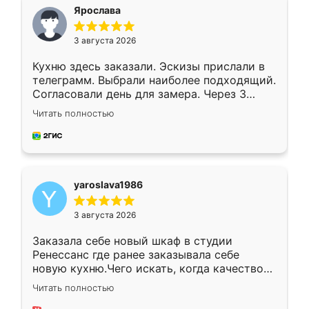
я хотела.
Ярослава
3 августа 2026
Кухню здесь заказали. Эскизы прислали в
телеграмм. Выбрали наиболее подходящий.
Согласовали день для замера. Через 3
недели кухня была уже готова. Остались
Читать полностью
довольны работой. Спасибо Ренессанс
мебель за качественную работу!
yaroslava1986
3 августа 2026
Заказала себе новый шкаф в студии
Ренессанс где ранее заказывала себе
новую кухню.Чего искать, когда качеством
вполне довольна. Служит кухня уже почти
Читать полностью
два года, нареканий нет.