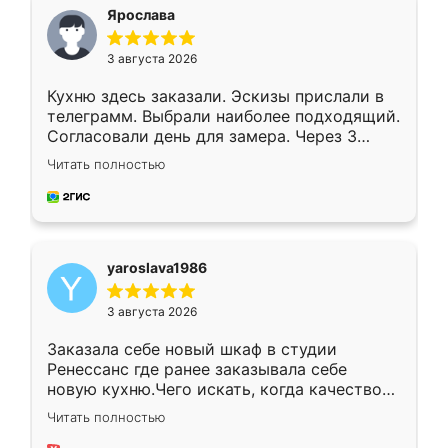
я хотела.
Ярослава
3 августа 2026
Кухню здесь заказали. Эскизы прислали в
телеграмм. Выбрали наиболее подходящий.
Согласовали день для замера. Через 3
недели кухня была уже готова. Остались
Читать полностью
довольны работой. Спасибо Ренессанс
мебель за качественную работу!
yaroslava1986
3 августа 2026
Заказала себе новый шкаф в студии
Ренессанс где ранее заказывала себе
новую кухню.Чего искать, когда качеством
вполне довольна. Служит кухня уже почти
Читать полностью
два года, нареканий нет.