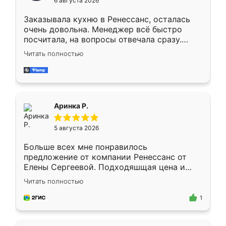
6 августа 2026
мебели буду заказывать только здесь.
Заказывала кухню в Ренессанс, осталась
очень довольна. Менеджер всё быстро
посчитала, на вопросы отвечала сразу.
Замерщик приехал в субботу, подошёл к
Читать полностью
делу со всей ответственностью. Собрали
за день, ребята работали аккуратно, даже
пыли почти не было. Качество отличное,
ящики ходят плавно, ничего не скрипит.
Всё подошло как влитое.
Аринка Р.
5 августа 2026
Больше всех мне понравилось
предложение от компании Ренессанс от
Елены Сергеевой. Подходяшщая цена и
короткие сроки изготовления. Приехавший
Читать полностью
для замера сотрудник Владислав
предложил по моему эскизу самый
1
подходящий вариант шкафа. Немного его
видоизменил, получилось даже лучше, чем