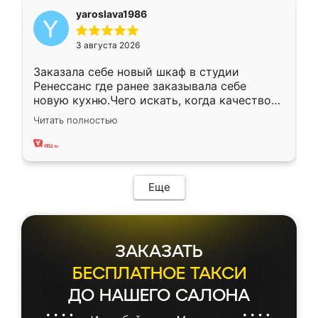
yaroslava1986
3 августа 2026
Заказала себе новый шкаф в студии
Ренессанс где ранее заказывала себе
новую кухню.Чего искать, когда качеством
вполне довольна. Служит кухня уже почти
Читать полностью
два года, нареканий нет.
Еще
ЗАКАЗАТЬ
БЕСПЛАТНОЕ ТАКСИ
ДО НАШЕГО САЛОНА