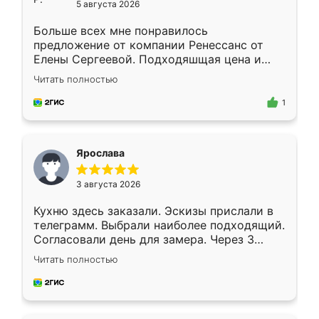
5 августа 2026
Больше всех мне понравилось
предложение от компании Ренессанс от
Елены Сергеевой. Подходяшщая цена и
короткие сроки изготовления. Приехавший
Читать полностью
для замера сотрудник Владислав
предложил по моему эскизу самый
1
подходящий вариант шкафа. Немного его
видоизменил, получилось даже лучше, чем
я хотела.
Ярослава
3 августа 2026
Кухню здесь заказали. Эскизы прислали в
телеграмм. Выбрали наиболее подходящий.
Согласовали день для замера. Через 3
недели кухня была уже готова. Остались
Читать полностью
довольны работой. Спасибо Ренессанс
мебель за качественную работу!