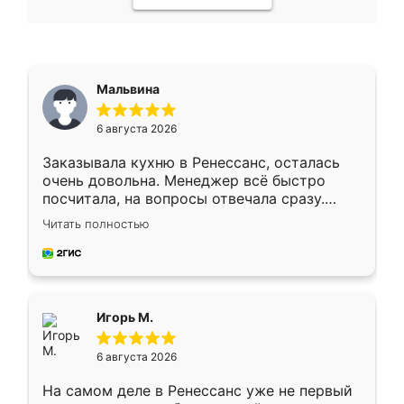
Мальвина
6 августа 2026
Заказывала кухню в Ренессанс, осталась
очень довольна. Менеджер всё быстро
посчитала, на вопросы отвечала сразу.
Замерщик приехал в субботу, подошёл к
Читать полностью
делу со всей ответственностью. Собрали
за день, ребята работали аккуратно, даже
пыли почти не было. Качество отличное,
ящики ходят плавно, ничего не скрипит.
Всё подошло как влитое.
Игорь М.
6 августа 2026
На самом деле в Ренессанс уже не первый