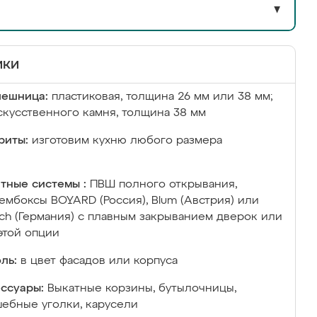
▼
ики
лешница:
пластиковая, толщина 26 мм или 38 мм;
скусственного камня, толщина 38 мм
риты:
изготовим кухню любого размера
тные системы :
ПВШ полного открывания,
ембоксы BOYARD (Россия), Blum (Австрия) или
ich (Германия) с плавным закрыванием дверок или
этой опции
ль:
в цвет фасадов или корпуса
ссуары:
Выкатные корзины, бутылочницы,
ебные уголки, карусели