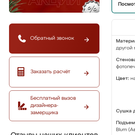
Посмот
Обратный звонок
Матери
другой 
Стенова
фотопе
Заказать расчёт
Цвет:
н
Бесплатный вызов
дизайнера-
Сушка д
замерщика
Подъем
Blum (А