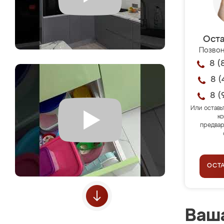
Оста
Позвон
8 (
8 (
8 (
Или оставь
ко
предвар
ОСТ
Ваша