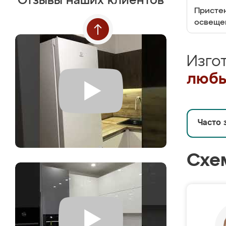
Отзывы наших клиентов
Пристен
освеще
Изго
любы
Часто 
Схе