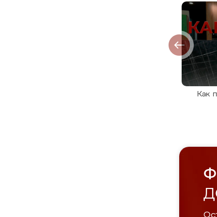
Как 
Ф
Д
Ост