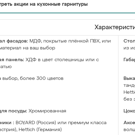
реть акции на кухонные гарнитуры
Характерист
ал фасадов:
МДФ, покрытые плёнкой ПВХ, или
Сто
материал на ваш выбор
из и
я панель:
ХДФ в цвет столешницы или с
Габа
чатью
а выбор, более 300 цветов
Выка
танд
Hett
без 
ля посуды:
Хромированная
Цоко
ники :
BOYARD (Россия) или премиум класса
Аксе
встрия), Hettich (Германия)
волш