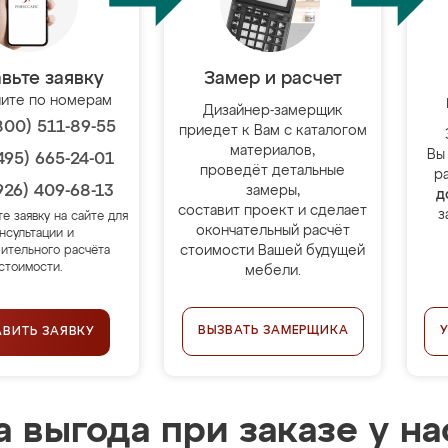
вьте заявку
Замер и расчет
ите по номерам
Дизайнер-замерщик
800) 511-89-55
приедет к Вам с каталогом
материалов,
Вы
495) 665-24-01
проведёт детальные
р
926) 409-68-13
замеры,
д
составит проект и сделает
з
те заявку на сайте для
окончательный расчёт
нсультации и
стоимости Вашей будущей
ительного расчёта
стоимости.
мебели.
ВЫЗВАТЬ ЗАМЕРЩИКА
АВИТЬ ЗАЯВКУ
 выгода при заказе у на