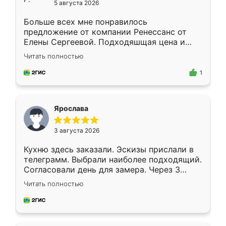
5 августа 2026
Больше всех мне понравилось
предложение от компании Ренессанс от
Елены Сергеевой. Подходяшщая цена и
короткие сроки изготовления. Приехавший
Читать полностью
для замера сотрудник Владислав
предложил по моему эскизу самый
1
подходящий вариант шкафа. Немного его
видоизменил, получилось даже лучше, чем
я хотела.
Ярослава
3 августа 2026
Кухню здесь заказали. Эскизы прислали в
телеграмм. Выбрали наиболее подходящий.
Согласовали день для замера. Через 3
недели кухня была уже готова. Остались
Читать полностью
довольны работой. Спасибо Ренессанс
мебель за качественную работу!