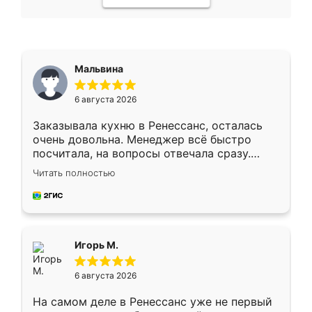
Мальвина
6 августа 2026
Заказывала кухню в Ренессанс, осталась
очень довольна. Менеджер всё быстро
посчитала, на вопросы отвечала сразу.
Замерщик приехал в субботу, подошёл к
Читать полностью
делу со всей ответственностью. Собрали
за день, ребята работали аккуратно, даже
пыли почти не было. Качество отличное,
ящики ходят плавно, ничего не скрипит.
Всё подошло как влитое.
Игорь М.
6 августа 2026
На самом деле в Ренессанс уже не первый