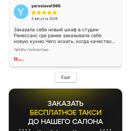
yaroslava1986
3 августа 2026
Заказала себе новый шкаф в студии
Ренессанс где ранее заказывала себе
новую кухню.Чего искать, когда качеством
вполне довольна. Служит кухня уже почти
Читать полностью
два года, нареканий нет.
Еще
ЗАКАЗАТЬ
БЕСПЛАТНОЕ ТАКСИ
ДО НАШЕГО САЛОНА