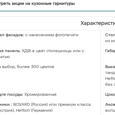
реть акции на кухонные гарнитуры
Характерист
ал фасадов:
с нанесением фотопечати
Сто
из и
я панель:
ХДФ в цвет столешницы или с
Габа
чатью
а выбор, более 300 цветов
Выка
танд
Hett
без 
ля посуды:
Хромированная
Цоко
ники :
BOYARD (Россия) или премиум класса
Аксе
встрия), Hettich (Германия)
волш