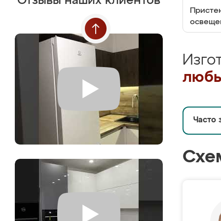
Отзывы наших клиентов
Пристен
освеще
Изго
любы
Часто 
Схе