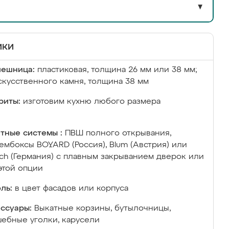
▼
ики
лешница:
пластиковая, толщина 26 мм или 38 мм;
скусственного камня, толщина 38 мм
риты:
изготовим кухню любого размера
тные системы :
ПВШ полного открывания,
ембоксы BOYARD (Россия), Blum (Австрия) или
ich (Германия) с плавным закрыванием дверок или
этой опции
ль:
в цвет фасадов или корпуса
ссуары:
Выкатные корзины, бутылочницы,
ебные уголки, карусели