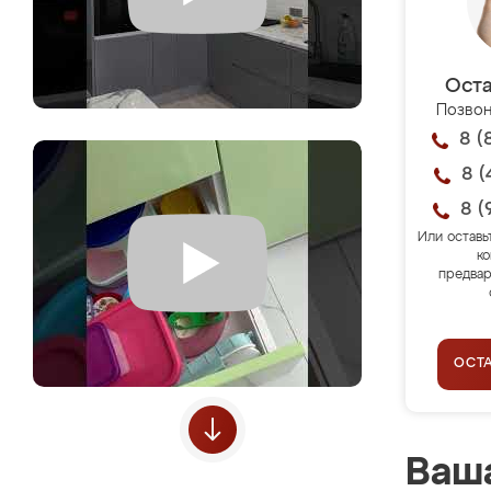
Оста
Позвон
8 (
8 (
8 (
Или оставь
ко
предвар
ОСТ
Ваша