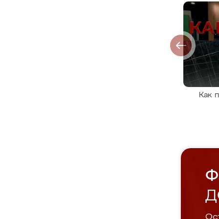
Как 
Ф
Д
Ост