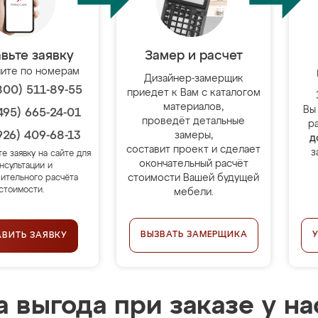
вьте заявку
Замер и расчет
ите по номерам
Дизайнер-замерщик
800) 511-89-55
приедет к Вам с каталогом
материалов,
Вы
495) 665-24-01
проведёт детальные
р
926) 409-68-13
замеры,
д
составит проект и сделает
з
те заявку на сайте для
окончательный расчёт
нсультации и
стоимости Вашей будущей
ительного расчёта
стоимости.
мебели.
ВЫЗВАТЬ ЗАМЕРЩИКА
АВИТЬ ЗАЯВКУ
 выгода при заказе у на