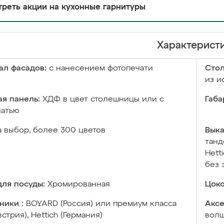
реть акции на кухонные гарнитуры
Характерист
ал фасадов:
с нанесением фотопечати
Сто
из и
я панель:
ХДФ в цвет столешницы или с
Габа
чатью
а выбор, более 300 цветов
Выка
танд
Hett
без 
ля посуды:
Хромированная
Цоко
ники :
BOYARD (Россия) или премиум класса
Аксе
встрия), Hettich (Германия)
волш