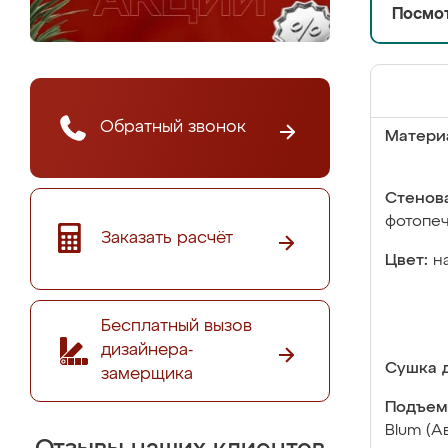
Посмот
Обратный звонок
Матери
Стенова
фотопе
Заказать расчёт
Цвет:
н
Бесплатный вызов
дизайнера-
Сушка д
замерщика
Подъем
Blum (А