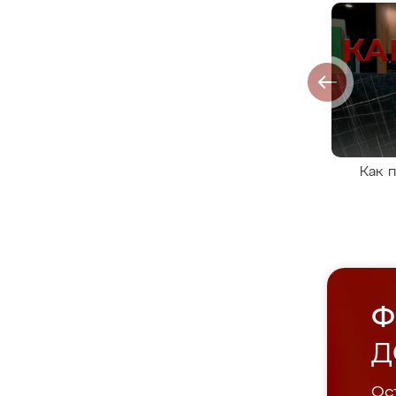
Как 
Ф
Д
Ост