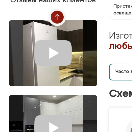
Отзывы наших клиентов
Пристен
освеще
Изго
любы
Часто 
Схе