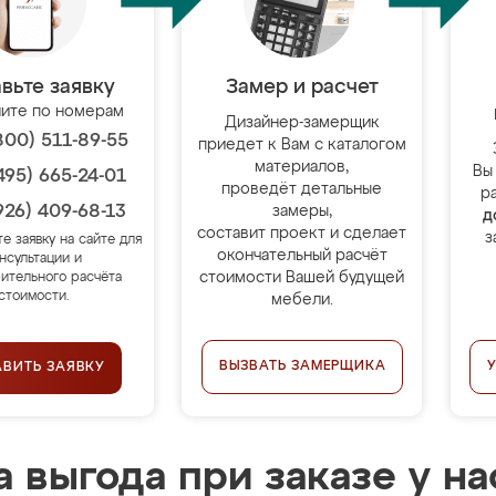
вьте заявку
Замер и расчет
ите по номерам
Дизайнер-замерщик
800) 511-89-55
приедет к Вам с каталогом
материалов,
Вы
495) 665-24-01
проведёт детальные
р
926) 409-68-13
замеры,
д
составит проект и сделает
з
те заявку на сайте для
окончательный расчёт
нсультации и
стоимости Вашей будущей
ительного расчёта
стоимости.
мебели.
ВЫЗВАТЬ ЗАМЕРЩИКА
АВИТЬ ЗАЯВКУ
 выгода при заказе у на