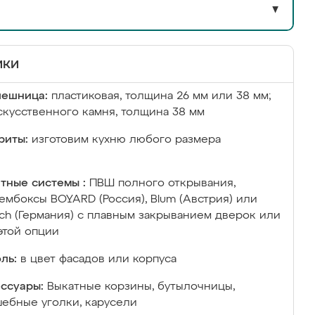
▼
ики
лешница:
пластиковая, толщина 26 мм или 38 мм;
скусственного камня, толщина 38 мм
риты:
изготовим кухню любого размера
тные системы :
ПВШ полного открывания,
ембоксы BOYARD (Россия), Blum (Австрия) или
ich (Германия) с плавным закрыванием дверок или
этой опции
ль:
в цвет фасадов или корпуса
ссуары:
Выкатные корзины, бутылочницы,
ебные уголки, карусели