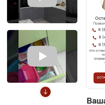
Оста
Позвон
8 (
8 (
8 (
Или оставь
ко
предвар
ОСТ
Ваша