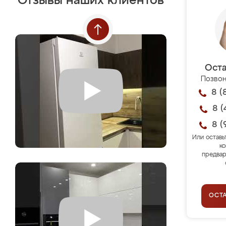
Отзывы наших клиентов
Оста
Позвон
8 (
8 (
8 (
Или оставь
ко
предвар
ОСТ