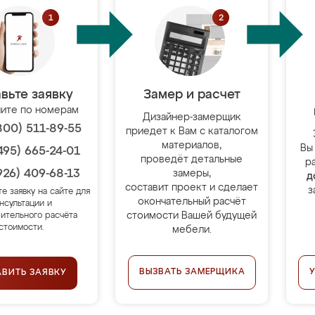
вьте заявку
Замер и расчет
ите по номерам
Дизайнер-замерщик
800) 511-89-55
приедет к Вам с каталогом
материалов,
Вы
495) 665-24-01
проведёт детальные
р
926) 409-68-13
замеры,
д
составит проект и сделает
з
те заявку на сайте для
окончательный расчёт
нсультации и
стоимости Вашей будущей
ительного расчёта
стоимости.
мебели.
ВЫЗВАТЬ ЗАМЕРЩИКА
АВИТЬ ЗАЯВКУ