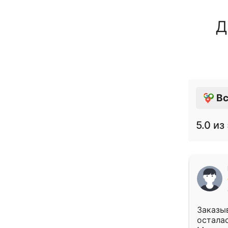
Д
Вс
5.0
из 
Заказыв
осталас