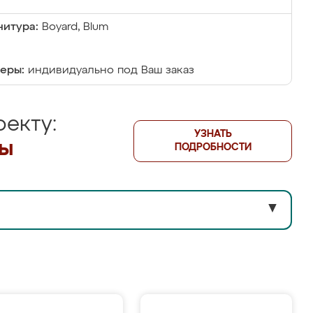
итура:
Boyard, Blum
еры:
индивидуально под Ваш заказ
екту:
УЗНАТЬ
лы
ПОДРОБНОСТИ
▼