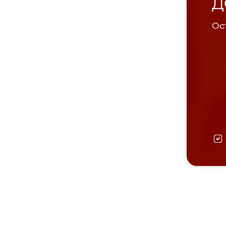
Д
Ост