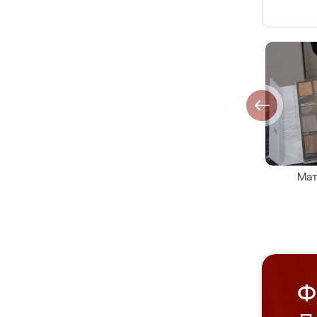
Мат
Ф