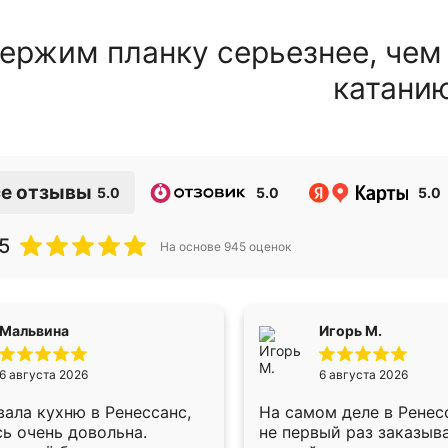
ержим планку серьезнее, чем
катани
е отзывы
5.0
5.0
5.0
5
На основе
945
оценок
Мальвина
Игорь М.
6 августа 2026
6 августа 2026
ала кухню в Ренессанс,
На самом деле в Ренес
ь очень довольна.
не первый раз заказыв