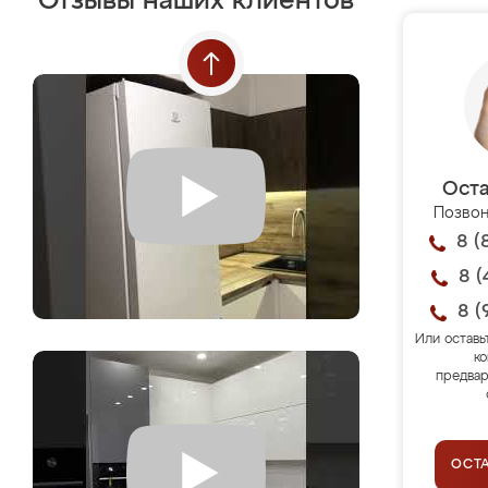
Отзывы наших клиентов
Оста
Позвон
8 (
8 (
8 (
Или оставь
ко
предвар
ОСТ