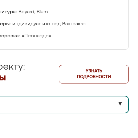
итура:
Boyard, Blum
еры:
индивидуально под Ваш заказ
еровка:
«Леонардо»
екту:
УЗНАТЬ
лы
ПОДРОБНОСТИ
▼