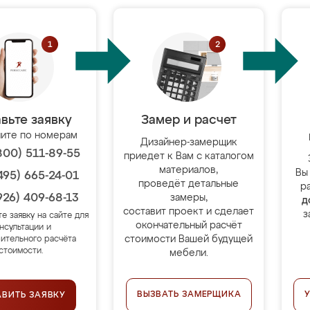
вьте заявку
Замер и расчет
ите по номерам
Дизайнер-замерщик
800) 511-89-55
приедет к Вам с каталогом
материалов,
Вы
495) 665-24-01
проведёт детальные
р
926) 409-68-13
замеры,
д
составит проект и сделает
з
те заявку на сайте для
окончательный расчёт
нсультации и
стоимости Вашей будущей
ительного расчёта
стоимости.
мебели.
ВЫЗВАТЬ ЗАМЕРЩИКА
АВИТЬ ЗАЯВКУ