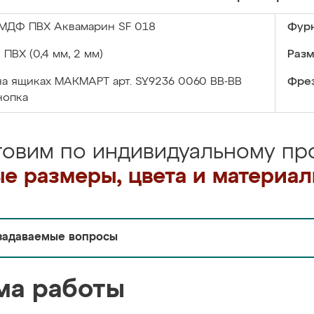
МДФ ПВХ Аквамарин SF 018
Фурн
:
ПВХ (0,4 мм, 2 мм)
Разм
на ящиках МАКМАРТ арт. SY9236 0060 ВВ-ВВ
Фрез
нопка
товим по индивидуальному про
е размеры, цвета и материа
задаваемые вопросы
ма работы