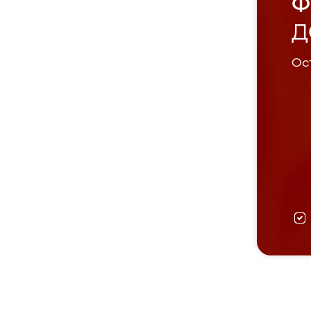
Ф
Д
Ост