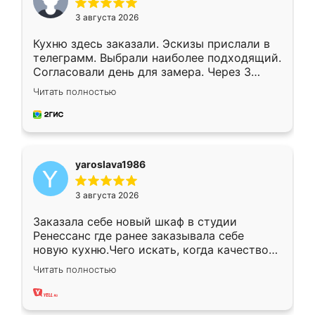
3 августа 2026
Кухню здесь заказали. Эскизы прислали в
телеграмм. Выбрали наиболее подходящий.
Согласовали день для замера. Через 3
недели кухня была уже готова. Остались
Читать полностью
довольны работой. Спасибо Ренессанс
мебель за качественную работу!
yaroslava1986
3 августа 2026
Заказала себе новый шкаф в студии
Ренессанс где ранее заказывала себе
новую кухню.Чего искать, когда качеством
вполне довольна. Служит кухня уже почти
Читать полностью
два года, нареканий нет.