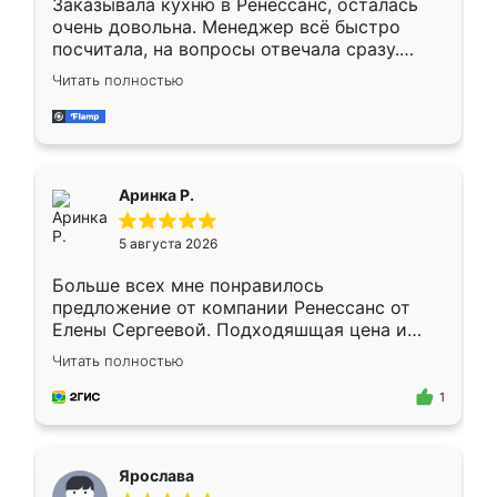
Заказывала кухню в Ренессанс, осталась
очень довольна. Менеджер всё быстро
посчитала, на вопросы отвечала сразу.
Замерщик приехал в субботу, подошёл к
Читать полностью
делу со всей ответственностью. Собрали
за день, ребята работали аккуратно, даже
пыли почти не было. Качество отличное,
ящики ходят плавно, ничего не скрипит.
Всё подошло как влитое.
Аринка Р.
5 августа 2026
Больше всех мне понравилось
предложение от компании Ренессанс от
Елены Сергеевой. Подходяшщая цена и
короткие сроки изготовления. Приехавший
Читать полностью
для замера сотрудник Владислав
предложил по моему эскизу самый
1
подходящий вариант шкафа. Немного его
видоизменил, получилось даже лучше, чем
я хотела.
Ярослава