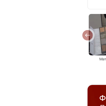
Мат
Ф