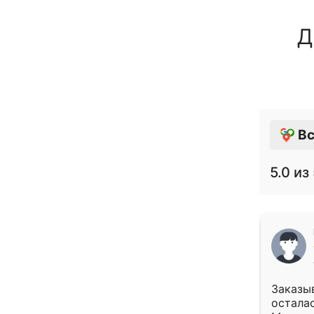
Д
Вс
5.0
из 
Заказыв
осталас