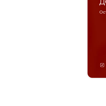
Д
Ост