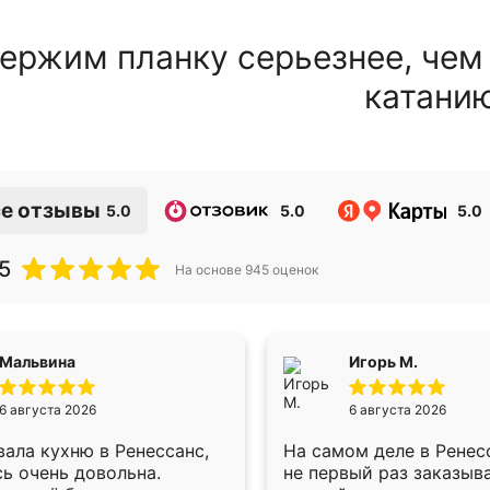
ержим планку серьезнее, чем
катани
е отзывы
5.0
5.0
5.0
5
На основе
945
оценок
Мальвина
Игорь М.
6 августа 2026
6 августа 2026
ала кухню в Ренессанс,
На самом деле в Ренес
ь очень довольна.
не первый раз заказыв