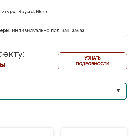
итура:
Boyard, Blum
еры:
индивидуально под Ваш заказ
екту:
УЗНАТЬ
лы
ПОДРОБНОСТИ
▼