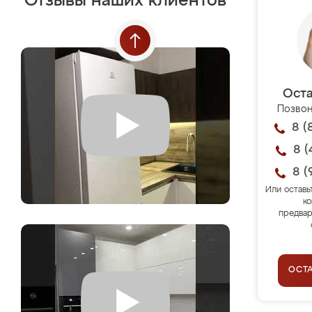
Отзывы наших клиентов
Оста
Позвон
8 (
8 (
8 (
Или оставь
ко
предвар
ОСТ