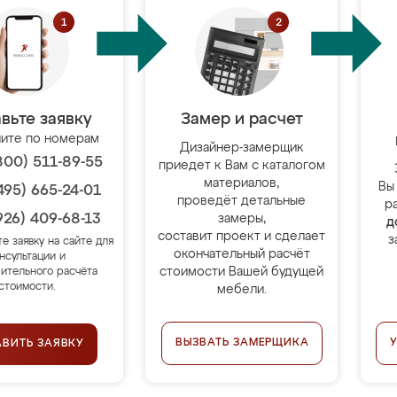
вьте заявку
Замер и расчет
ите по номерам
Дизайнер-замерщик
800) 511-89-55
приедет к Вам с каталогом
материалов,
Вы
495) 665-24-01
проведёт детальные
р
926) 409-68-13
замеры,
д
составит проект и сделает
з
те заявку на сайте для
окончательный расчёт
нсультации и
стоимости Вашей будущей
ительного расчёта
стоимости.
мебели.
ВЫЗВАТЬ ЗАМЕРЩИКА
АВИТЬ ЗАЯВКУ