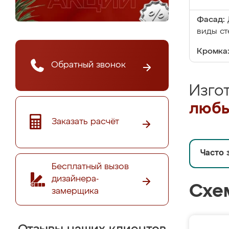
Фасад:
виды ст
Кромка
Обратный звонок
Изго
любы
Заказать расчёт
Часто 
Бесплатный вызов
дизайнера-
Схе
замерщика