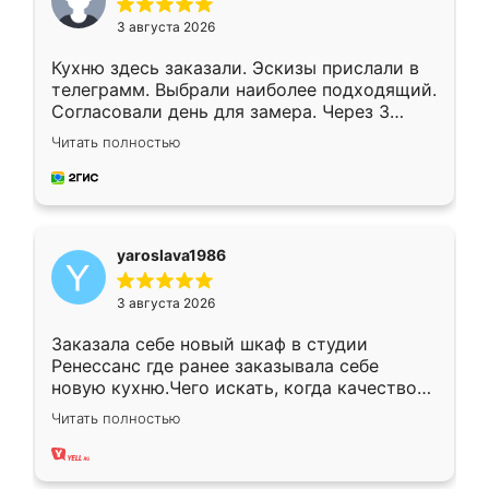
3 августа 2026
Кухню здесь заказали. Эскизы прислали в
телеграмм. Выбрали наиболее подходящий.
Согласовали день для замера. Через 3
недели кухня была уже готова. Остались
Читать полностью
довольны работой. Спасибо Ренессанс
мебель за качественную работу!
yaroslava1986
3 августа 2026
Заказала себе новый шкаф в студии
Ренессанс где ранее заказывала себе
новую кухню.Чего искать, когда качеством
вполне довольна. Служит кухня уже почти
Читать полностью
два года, нареканий нет.