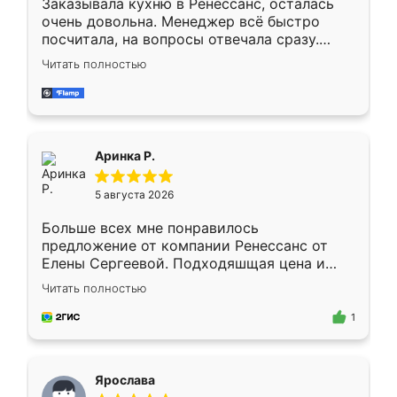
Заказывала кухню в Ренессанс, осталась
очень довольна. Менеджер всё быстро
посчитала, на вопросы отвечала сразу.
Замерщик приехал в субботу, подошёл к
Читать полностью
делу со всей ответственностью. Собрали
за день, ребята работали аккуратно, даже
пыли почти не было. Качество отличное,
ящики ходят плавно, ничего не скрипит.
Всё подошло как влитое.
Аринка Р.
5 августа 2026
Больше всех мне понравилось
предложение от компании Ренессанс от
Елены Сергеевой. Подходяшщая цена и
короткие сроки изготовления. Приехавший
Читать полностью
для замера сотрудник Владислав
предложил по моему эскизу самый
1
подходящий вариант шкафа. Немного его
видоизменил, получилось даже лучше, чем
я хотела.
Ярослава