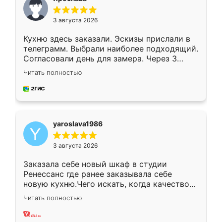
3 августа 2026
Кухню здесь заказали. Эскизы прислали в
телеграмм. Выбрали наиболее подходящий.
Согласовали день для замера. Через 3
недели кухня была уже готова. Остались
Читать полностью
довольны работой. Спасибо Ренессанс
мебель за качественную работу!
yaroslava1986
3 августа 2026
Заказала себе новый шкаф в студии
Ренессанс где ранее заказывала себе
новую кухню.Чего искать, когда качеством
вполне довольна. Служит кухня уже почти
Читать полностью
два года, нареканий нет.