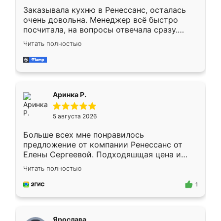
Заказывала кухню в Ренессанс, осталась
очень довольна. Менеджер всё быстро
посчитала, на вопросы отвечала сразу.
Замерщик приехал в субботу, подошёл к
Читать полностью
делу со всей ответственностью. Собрали
за день, ребята работали аккуратно, даже
пыли почти не было. Качество отличное,
ящики ходят плавно, ничего не скрипит.
Всё подошло как влитое.
Аринка Р.
5 августа 2026
Больше всех мне понравилось
предложение от компании Ренессанс от
Елены Сергеевой. Подходяшщая цена и
короткие сроки изготовления. Приехавший
Читать полностью
для замера сотрудник Владислав
предложил по моему эскизу самый
1
подходящий вариант шкафа. Немного его
видоизменил, получилось даже лучше, чем
я хотела.
Ярослава