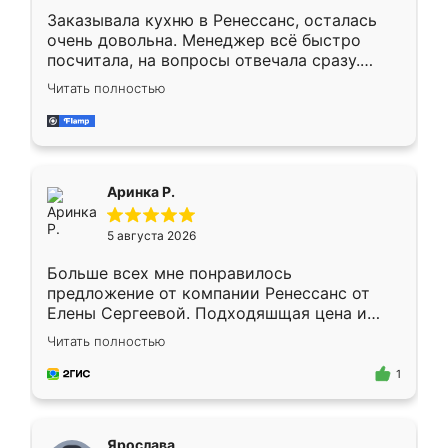
Заказывала кухню в Ренессанс, осталась
очень довольна. Менеджер всё быстро
посчитала, на вопросы отвечала сразу.
Замерщик приехал в субботу, подошёл к
Читать полностью
делу со всей ответственностью. Собрали
за день, ребята работали аккуратно, даже
пыли почти не было. Качество отличное,
ящики ходят плавно, ничего не скрипит.
Всё подошло как влитое.
Аринка Р.
5 августа 2026
Больше всех мне понравилось
предложение от компании Ренессанс от
Елены Сергеевой. Подходяшщая цена и
короткие сроки изготовления. Приехавший
Читать полностью
для замера сотрудник Владислав
предложил по моему эскизу самый
1
подходящий вариант шкафа. Немного его
видоизменил, получилось даже лучше, чем
я хотела.
Ярослава