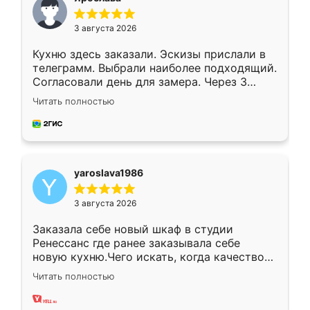
3 августа 2026
Кухню здесь заказали. Эскизы прислали в
телеграмм. Выбрали наиболее подходящий.
Согласовали день для замера. Через 3
недели кухня была уже готова. Остались
Читать полностью
довольны работой. Спасибо Ренессанс
мебель за качественную работу!
yaroslava1986
3 августа 2026
Заказала себе новый шкаф в студии
Ренессанс где ранее заказывала себе
новую кухню.Чего искать, когда качеством
вполне довольна. Служит кухня уже почти
Читать полностью
два года, нареканий нет.