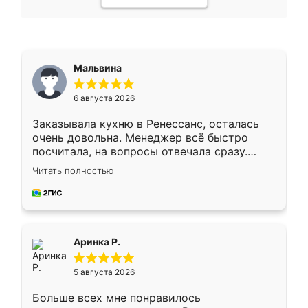
Мальвина
6 августа 2026
Заказывала кухню в Ренессанс, осталась
очень довольна. Менеджер всё быстро
посчитала, на вопросы отвечала сразу.
Замерщик приехал в субботу, подошёл к
Читать полностью
делу со всей ответственностью. Собрали
за день, ребята работали аккуратно, даже
пыли почти не было. Качество отличное,
ящики ходят плавно, ничего не скрипит.
Всё подошло как влитое.
Аринка Р.
5 августа 2026
Больше всех мне понравилось