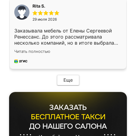
Rita S.
29 июля 2026
Заказывала мебель от Елены Сергеевой
Ренессанс. До этого рассматривала
несколько компаний, но в итоге выбрала
эту. Сначала обговорили условия, потом
Читать полностью
приехал замерщик, всё спокойно объяснил
и снял размеры. Изготовили в срок, с
доставкой тоже никаких проблем не
возникло. Сборку выполнили аккуратно,
мебель сразу встала на свое место без
Еще
каких-либо доработок. Качеством осталась
довольна, все выглядит так, как и ожидала.
ЗАКАЗАТЬ
БЕСПЛАТНОЕ ТАКСИ
ДО НАШЕГО САЛОНА