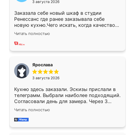
3 августа 2026
Заказала себе новый шкаф в студии
Ренессанс где ранее заказывала себе
новую кухню.Чего искать, когда качеством
вполне довольна. Служит кухня уже почти
Читать полностью
два года, нареканий нет.
Ярослава
3 августа 2026
Кухню здесь заказали. Эскизы прислали в
телеграмм. Выбрали наиболее подходящий.
Согласовали день для замера. Через 3
недели кухня была уже готова. Остались
Читать полностью
довольны работой. Спасибо Ренессанс
мебель за качественную работу!