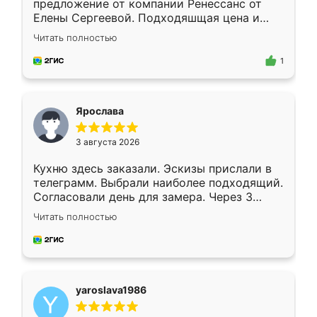
предложение от компании Ренессанс от
Елены Сергеевой. Подходяшщая цена и
короткие сроки изготовления. Приехавший
Читать полностью
для замера сотрудник Владислав
предложил по моему эскизу самый
1
подходящий вариант шкафа. Немного его
видоизменил, получилось даже лучше, чем
я хотела.
Ярослава
3 августа 2026
Кухню здесь заказали. Эскизы прислали в
телеграмм. Выбрали наиболее подходящий.
Согласовали день для замера. Через 3
недели кухня была уже готова. Остались
Читать полностью
довольны работой. Спасибо Ренессанс
мебель за качественную работу!
yaroslava1986