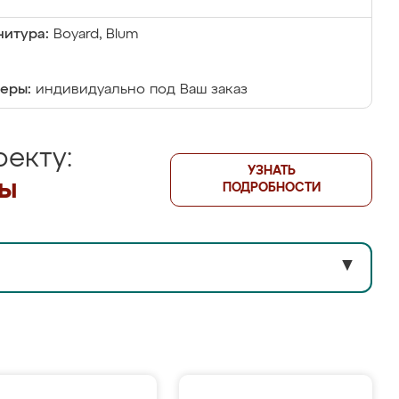
итура:
Boyard, Blum
еры:
индивидуально под Ваш заказ
екту:
УЗНАТЬ
лы
ПОДРОБНОСТИ
▼