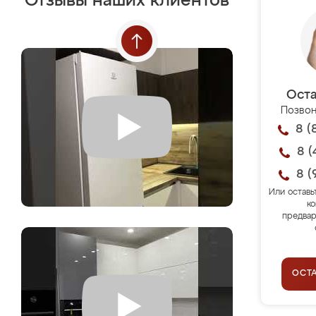
Отзывы наших клиентов
Оста
Позвон
8 (
8 (
8 (
Или оставь
ко
предвар
ОСТ