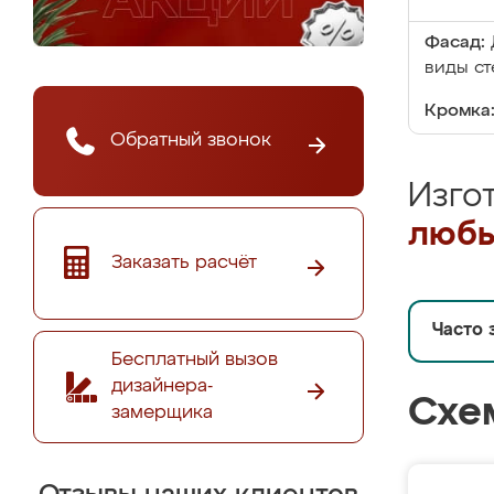
Фасад:
виды ст
Кромка
Обратный звонок
Изго
любы
Заказать расчёт
Часто 
Бесплатный вызов
дизайнера-
Схе
замерщика