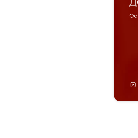
Д
Ост