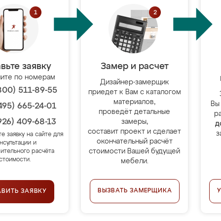
вьте заявку
Замер и расчет
ите по номерам
Дизайнер-замерщик
800) 511-89-55
приедет к Вам с каталогом
материалов,
Вы
495) 665-24-01
проведёт детальные
р
926) 409-68-13
замеры,
д
составит проект и сделает
з
те заявку на сайте для
окончательный расчёт
нсультации и
стоимости Вашей будущей
ительного расчёта
стоимости.
мебели.
ВЫЗВАТЬ ЗАМЕРЩИКА
АВИТЬ ЗАЯВКУ