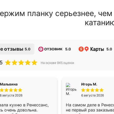
ержим планку серьезнее, чем
катани
е отзывы
5.0
5.0
5.0
5
На основе
945
оценок
Мальвина
Игорь М.
6 августа 2026
6 августа 2026
ала кухню в Ренессанс,
На самом деле в Ренес
ь очень довольна.
не первый раз заказыв