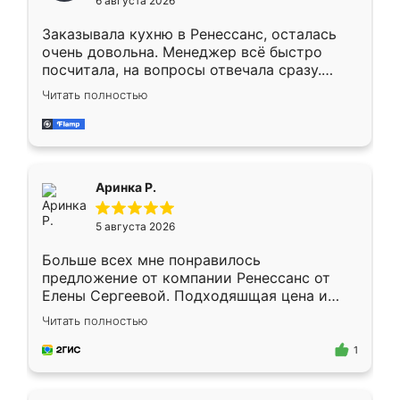
6 августа 2026
мебели буду заказывать только здесь.
Заказывала кухню в Ренессанс, осталась
очень довольна. Менеджер всё быстро
посчитала, на вопросы отвечала сразу.
Замерщик приехал в субботу, подошёл к
Читать полностью
делу со всей ответственностью. Собрали
за день, ребята работали аккуратно, даже
пыли почти не было. Качество отличное,
ящики ходят плавно, ничего не скрипит.
Всё подошло как влитое.
Аринка Р.
5 августа 2026
Больше всех мне понравилось
предложение от компании Ренессанс от
Елены Сергеевой. Подходяшщая цена и
короткие сроки изготовления. Приехавший
Читать полностью
для замера сотрудник Владислав
предложил по моему эскизу самый
1
подходящий вариант шкафа. Немного его
видоизменил, получилось даже лучше, чем