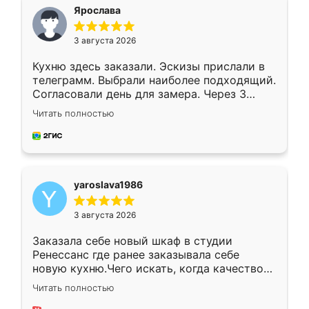
я хотела.
Ярослава
3 августа 2026
Кухню здесь заказали. Эскизы прислали в
телеграмм. Выбрали наиболее подходящий.
Согласовали день для замера. Через 3
недели кухня была уже готова. Остались
Читать полностью
довольны работой. Спасибо Ренессанс
мебель за качественную работу!
yaroslava1986
3 августа 2026
Заказала себе новый шкаф в студии
Ренессанс где ранее заказывала себе
новую кухню.Чего искать, когда качеством
вполне довольна. Служит кухня уже почти
Читать полностью
два года, нареканий нет.