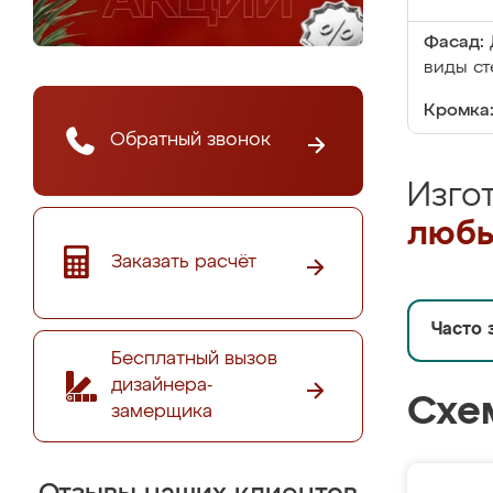
Фасад:
виды ст
Кромка
Обратный звонок
Изго
любы
Заказать расчёт
Часто 
Бесплатный вызов
дизайнера-
Схе
замерщика