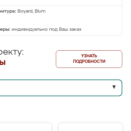
итура:
Boyard, Blum
еры:
индивидуально под Ваш заказ
екту:
УЗНАТЬ
лы
ПОДРОБНОСТИ
▼