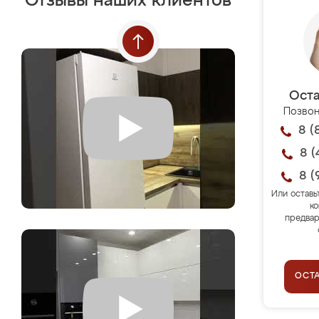
Отзывы наших клиентов
Оста
Позвон
8 (
8 (
8 (
Или оставь
ко
предвар
ОСТ