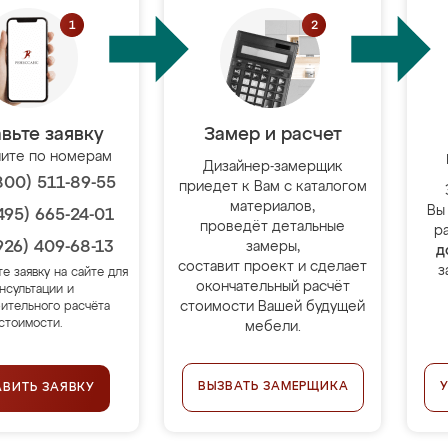
вьте заявку
Замер и расчет
ите по номерам
Дизайнер-замерщик
800) 511-89-55
приедет к Вам с каталогом
материалов,
Вы
495) 665-24-01
проведёт детальные
р
926) 409-68-13
замеры,
д
составит проект и сделает
з
те заявку на сайте для
окончательный расчёт
нсультации и
стоимости Вашей будущей
ительного расчёта
стоимости.
мебели.
ВЫЗВАТЬ ЗАМЕРЩИКА
АВИТЬ ЗАЯВКУ