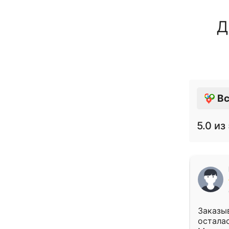
Д
Вс
5.0
из 
Заказыв
осталас