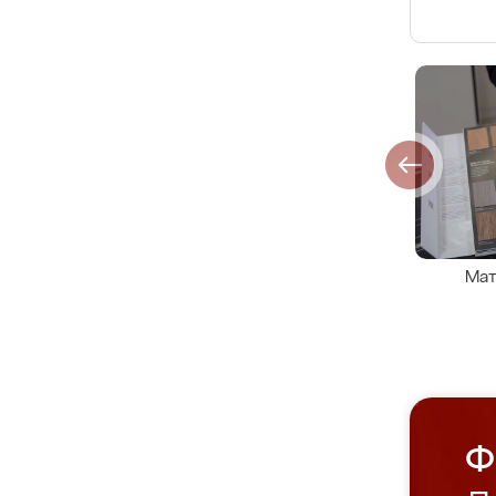
Мат
Ф