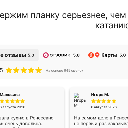
ержим планку серьезнее, чем
катани
е отзывы
5.0
5.0
5.0
5
На основе
945
оценок
Мальвина
Игорь М.
6 августа 2026
6 августа 2026
ала кухню в Ренессанс,
На самом деле в Ренес
ь очень довольна.
не первый раз заказыв