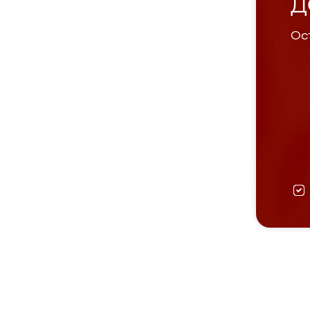
Д
Ост