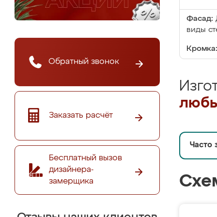
Фасад:
виды ст
Кромка
Обратный звонок
Изго
любы
Заказать расчёт
Часто 
Бесплатный вызов
дизайнера-
Схе
замерщика