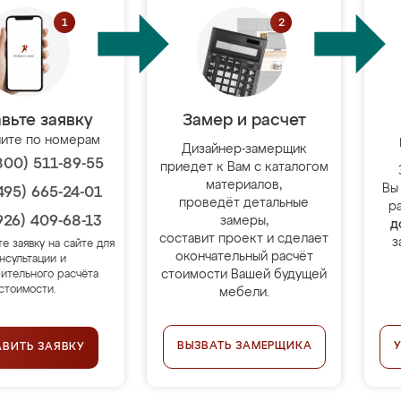
вьте заявку
Замер и расчет
ите по номерам
Дизайнер-замерщик
800) 511-89-55
приедет к Вам с каталогом
материалов,
Вы
495) 665-24-01
проведёт детальные
р
926) 409-68-13
замеры,
д
составит проект и сделает
з
те заявку на сайте для
окончательный расчёт
нсультации и
стоимости Вашей будущей
ительного расчёта
стоимости.
мебели.
ВЫЗВАТЬ ЗАМЕРЩИКА
АВИТЬ ЗАЯВКУ