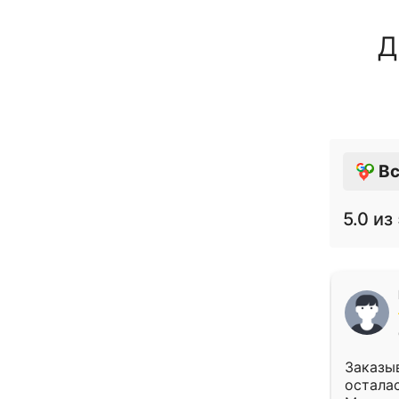
Д
Вс
5.0
из 
Заказыв
осталас