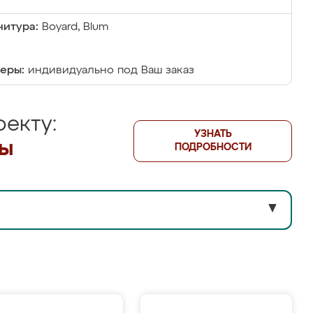
итура:
Boyard, Blum
еры:
индивидуально под Ваш заказ
екту:
УЗНАТЬ
лы
ПОДРОБНОСТИ
▼