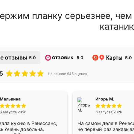
ержим планку серьезнее, чем
катани
е отзывы
5.0
5.0
5.0
5
На основе
945
оценок
Мальвина
Игорь М.
6 августа 2026
6 августа 2026
ала кухню в Ренессанс,
На самом деле в Ренес
ь очень довольна.
не первый раз заказыв