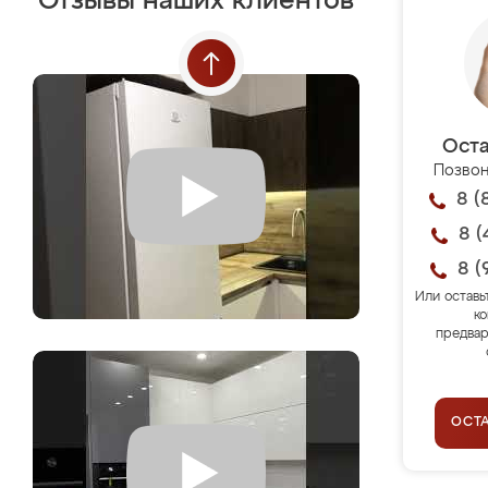
Отзывы наших клиентов
Оста
Позвон
8 (
8 (
8 (
Или оставь
ко
предвар
ОСТ