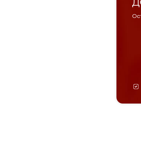
Д
Ост