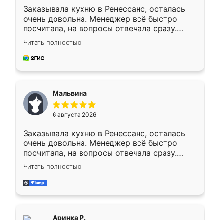
Заказывала кухню в Ренессанс, осталась
очень довольна. Менеджер всё быстро
посчитала, на вопросы отвечала сразу.
Замерщик приехал в субботу, подошёл к
Читать полностью
делу со всей ответственностью. Собрали
за день, ребята работали аккуратно, даже
пыли почти не было. Качество отличное,
ящики ходят плавно, ничего не скрипит.
Всё подошло как влитое.
Мальвина
6 августа 2026
Заказывала кухню в Ренессанс, осталась
очень довольна. Менеджер всё быстро
посчитала, на вопросы отвечала сразу.
Замерщик приехал в субботу, подошёл к
Читать полностью
делу со всей ответственностью. Собрали
за день, ребята работали аккуратно, даже
пыли почти не было. Качество отличное,
ящики ходят плавно, ничего не скрипит.
Всё подошло как влитое.
Аринка Р.