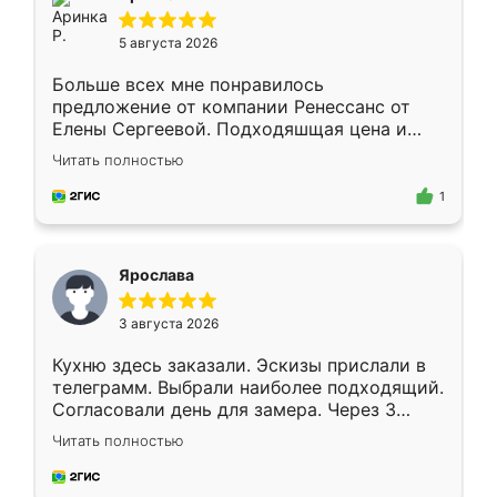
5 августа 2026
Больше всех мне понравилось
предложение от компании Ренессанс от
Елены Сергеевой. Подходяшщая цена и
короткие сроки изготовления. Приехавший
Читать полностью
для замера сотрудник Владислав
предложил по моему эскизу самый
1
подходящий вариант шкафа. Немного его
видоизменил, получилось даже лучше, чем
я хотела.
Ярослава
3 августа 2026
Кухню здесь заказали. Эскизы прислали в
телеграмм. Выбрали наиболее подходящий.
Согласовали день для замера. Через 3
недели кухня была уже готова. Остались
Читать полностью
довольны работой. Спасибо Ренессанс
мебель за качественную работу!