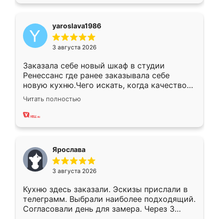
yaroslava1986
3 августа 2026
Заказала себе новый шкаф в студии
Ренессанс где ранее заказывала себе
новую кухню.Чего искать, когда качеством
вполне довольна. Служит кухня уже почти
Читать полностью
два года, нареканий нет.
Ярослава
3 августа 2026
Кухню здесь заказали. Эскизы прислали в
телеграмм. Выбрали наиболее подходящий.
Согласовали день для замера. Через 3
недели кухня была уже готова. Остались