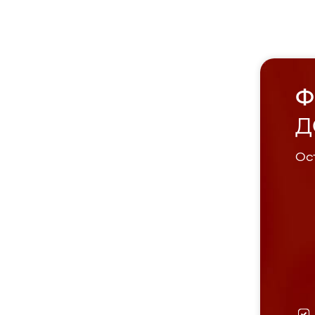
Ф
Д
Ост