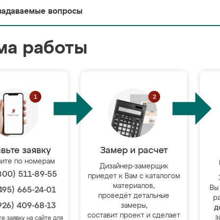
задаваемые вопросы
ма работы
вьте заявку
Замер и расчет
ите по номерам
Дизайнер-замерщик
800) 511-89-55
приедет к Вам с каталогом
материалов,
Вы
495) 665-24-01
проведёт детальные
р
926) 409-68-13
замеры,
д
составит проект и сделает
з
те заявку на сайте для