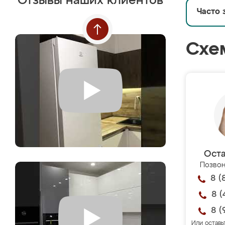
Отзывы наших клиентов
Часто 
Схе
Оста
Позвон
8 (
8 (
8 (
Или оставь