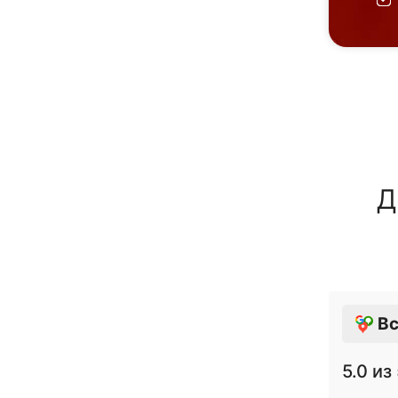
Д
Вс
5.0
из 