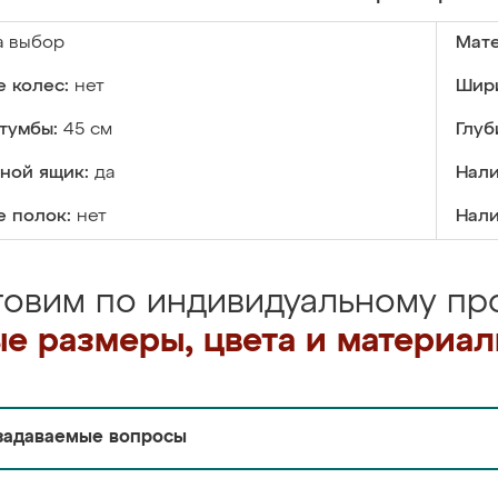
а выбор
Мате
 колес:
нет
Шири
тумбы:
45 см
Глуб
ной ящик:
да
Нали
е полок:
нет
Нали
товим по индивидуальному про
е размеры, цвета и материа
задаваемые вопросы