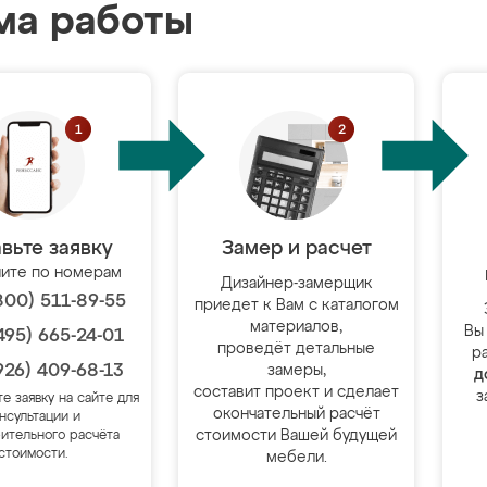
ма работы
вьте заявку
Замер и расчет
ите по номерам
Дизайнер-замерщик
800) 511-89-55
приедет к Вам с каталогом
материалов,
Вы
495) 665-24-01
проведёт детальные
р
926) 409-68-13
замеры,
д
составит проект и сделает
з
те заявку на сайте для
окончательный расчёт
нсультации и
стоимости Вашей будущей
ительного расчёта
стоимости.
мебели.