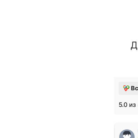
Д
Вс
5.0
из 