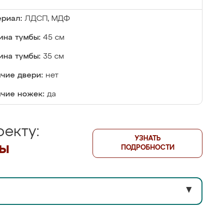
риал:
ЛДСП, МДФ
на тумбы:
45 см
ина тумбы:
35 см
чие двери:
нет
чие ножек:
да
екту:
УЗНАТЬ
лы
ПОДРОБНОСТИ
▼