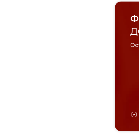
Ф
Д
Ост