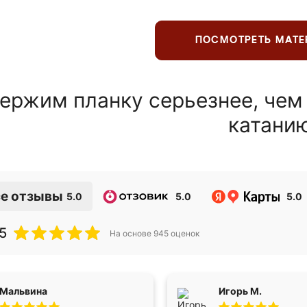
ПОСМОТРЕТЬ МАТ
ержим планку серьезнее, чем
катани
е отзывы
5.0
5.0
5.0
5
На основе
945
оценок
Мальвина
Игорь М.