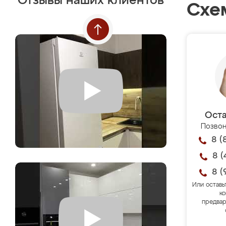
Отзывы наших клиентов
Схе
Оста
Позвон
8 (
8 (
8 (
Или оставь
ко
предвар