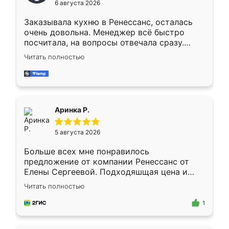
6 августа 2026
мебели буду заказывать только здесь.
Заказывала кухню в Ренессанс, осталась
очень довольна. Менеджер всё быстро
посчитала, на вопросы отвечала сразу.
Замерщик приехал в субботу, подошёл к
Читать полностью
делу со всей ответственностью. Собрали
за день, ребята работали аккуратно, даже
пыли почти не было. Качество отличное,
ящики ходят плавно, ничего не скрипит.
Всё подошло как влитое.
Аринка Р.
5 августа 2026
Больше всех мне понравилось
предложение от компании Ренессанс от
Елены Сергеевой. Подходяшщая цена и
короткие сроки изготовления. Приехавший
Читать полностью
для замера сотрудник Владислав
предложил по моему эскизу самый
1
подходящий вариант шкафа. Немного его
видоизменил, получилось даже лучше, чем