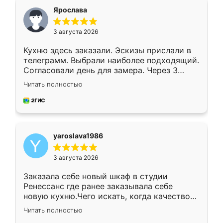
я хотела.
Ярослава
3 августа 2026
Кухню здесь заказали. Эскизы прислали в
телеграмм. Выбрали наиболее подходящий.
Согласовали день для замера. Через 3
недели кухня была уже готова. Остались
Читать полностью
довольны работой. Спасибо Ренессанс
мебель за качественную работу!
yaroslava1986
3 августа 2026
Заказала себе новый шкаф в студии
Ренессанс где ранее заказывала себе
новую кухню.Чего искать, когда качеством
вполне довольна. Служит кухня уже почти
Читать полностью
два года, нареканий нет.