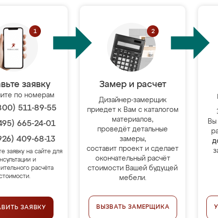
вьте заявку
Замер и расчет
ите по номерам
Дизайнер-замерщик
800) 511-89-55
приедет к Вам с каталогом
материалов,
Вы
495) 665-24-01
проведёт детальные
р
926) 409-68-13
замеры,
д
составит проект и сделает
з
те заявку на сайте для
окончательный расчёт
нсультации и
стоимости Вашей будущей
ительного расчёта
стоимости.
мебели.
ВЫЗВАТЬ ЗАМЕРЩИКА
АВИТЬ ЗАЯВКУ