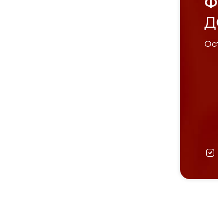
Ф
Д
Ост