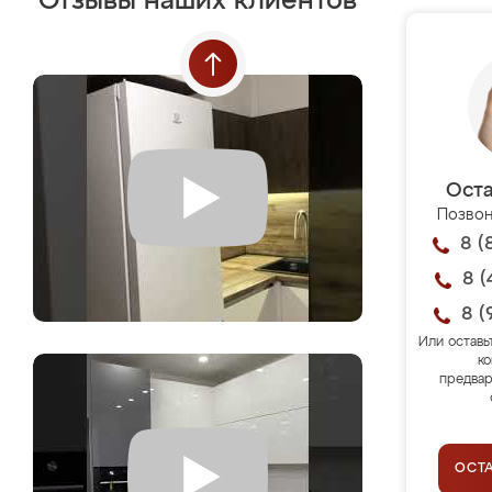
Отзывы наших клиентов
Оста
Позвон
8 (
8 (
8 (
Или оставь
ко
предвар
ОСТ