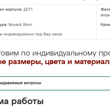
ал корпуса:
ДСП
Фаса
виды
ура:
Boyard, Blum
Кром
ы:
индивидуально под Ваш заказ
товим по индивидуальному про
е размеры, цвета и материа
задаваемые вопросы
ма работы