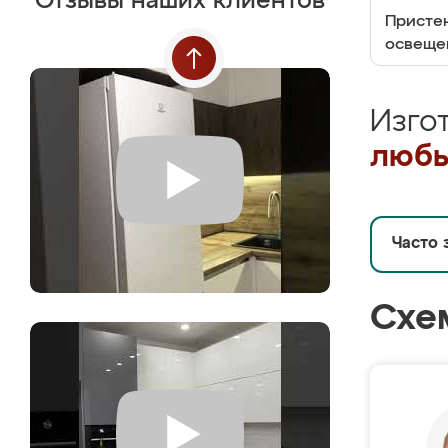
Отзывы наших клиентов
Пристен
освеще
Изго
любы
Часто 
Схе