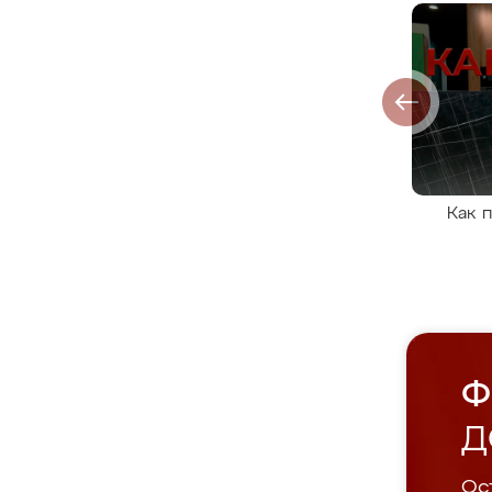
Как 
Ф
Д
Ост