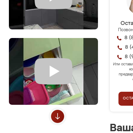
Оста
Позвон
8 (
8 (
8 (
Или оставь
ко
предвар
ОСТ
Ваша