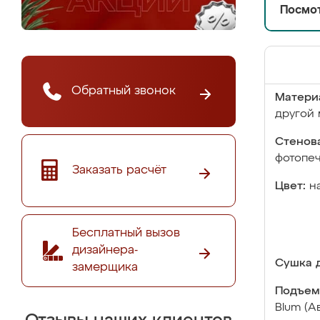
Посмот
Обратный звонок
Матери
другой 
Стенова
фотопе
Заказать расчёт
Цвет:
н
Бесплатный вызов
дизайнера-
Сушка д
замерщика
Подъем
Blum (А