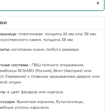
▼
ики
лешница:
пластиковая, толщина 26 мм или 38 мм;
скусственного камня, толщина 38 мм
риты:
изготовим кухню любого размера
тные системы :
ПВШ полного открывания,
ембоксы BOYARD (Россия), Blum (Австрия) или
ich (Германия) с плавным закрыванием дверок или
этой опции
ль:
в цвет фасадов или корпуса
ссуары:
Выкатные корзины, бутылочницы,
ебные уголки, карусели