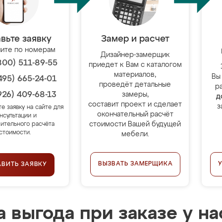
вьте заявку
Замер и расчет
ите по номерам
Дизайнер-замерщик
800) 511-89-55
приедет к Вам с каталогом
материалов,
Вы
495) 665-24-01
проведёт детальные
р
926) 409-68-13
замеры,
д
составит проект и сделает
з
те заявку на сайте для
окончательный расчёт
нсультации и
стоимости Вашей будущей
ительного расчёта
стоимости.
мебели.
ВЫЗВАТЬ ЗАМЕРЩИКА
АВИТЬ ЗАЯВКУ
 выгода при заказе у на