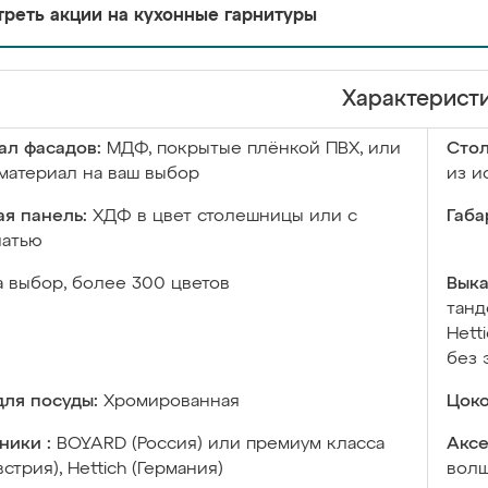
реть акции на кухонные гарнитуры
Характерист
ал фасадов:
МДФ, покрытые плёнкой ПВХ, или
Сто
материал на ваш выбор
из и
я панель:
ХДФ в цвет столешницы или с
Габа
чатью
а выбор, более 300 цветов
Выка
танд
Hett
без 
ля посуды:
Хромированная
Цоко
ники :
BOYARD (Россия) или премиум класса
Аксе
встрия), Hettich (Германия)
волш