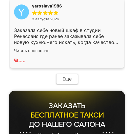
yaroslava1986
3 августа 2026
Заказала себе новый шкаф в студии
Ренессанс где ранее заказывала себе
новую кухню.Чего искать, когда качеством
вполне довольна. Служит кухня уже почти
Читать полностью
два года, нареканий нет.
Еще
ЗАКАЗАТЬ
БЕСПЛАТНОЕ ТАКСИ
ДО НАШЕГО САЛОНА