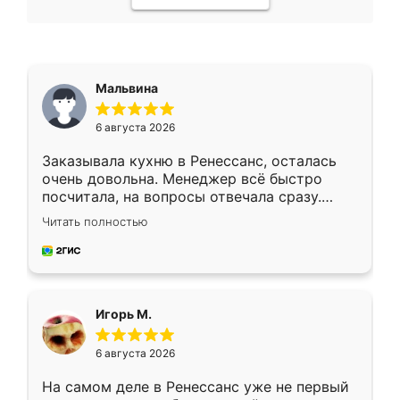
Мальвина
6 августа 2026
Заказывала кухню в Ренессанс, осталась
очень довольна. Менеджер всё быстро
посчитала, на вопросы отвечала сразу.
Замерщик приехал в субботу, подошёл к
Читать полностью
делу со всей ответственностью. Собрали
за день, ребята работали аккуратно, даже
пыли почти не было. Качество отличное,
ящики ходят плавно, ничего не скрипит.
Всё подошло как влитое.
Игорь М.
6 августа 2026
На самом деле в Ренессанс уже не первый