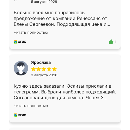
5 августа 2026
Больше всех мне понравилось
предложение от компании Ренессанс от
Елены Сергеевой. Подходяшщая цена и
короткие сроки изготовления. Приехавший
Читать полностью
для замера сотрудник Владислав
предложил по моему эскизу самый
1
подходящий вариант шкафа. Немного его
видоизменил, получилось даже лучше, чем
я хотела.
Ярослава
3 августа 2026
Кухню здесь заказали. Эскизы прислали в
телеграмм. Выбрали наиболее подходящий.
Согласовали день для замера. Через 3
недели кухня была уже готова. Остались
Читать полностью
довольны работой. Спасибо Ренессанс
мебель за качественную работу!