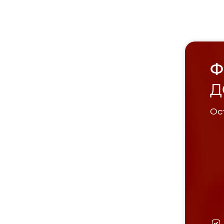
Ф
Д
Ост