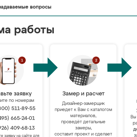
задаваемые вопросы
ма работы
вьте заявку
Замер и расчет
ите по номерам
Дизайнер-замерщик
800) 511-89-55
приедет к Вам с каталогом
материалов,
Вы
495) 665-24-01
проведёт детальные
р
926) 409-68-13
замеры,
д
составит проект и сделает
з
те заявку на сайте для