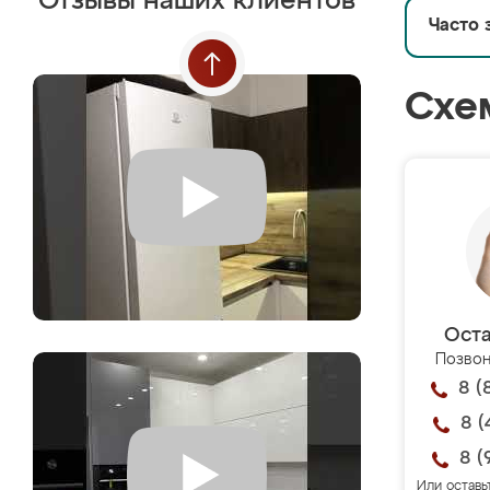
Отзывы наших клиентов
Часто 
Схе
Оста
Позвон
8 (
8 (
8 (
Или оставь