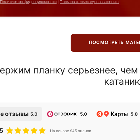
Политике конфиденциальности
|
Пользовательскому соглашению
ПОСМОТРЕТЬ МАТ
ержим планку серьезнее, чем
катани
е отзывы
5.0
5.0
5.0
5
На основе
945
оценок