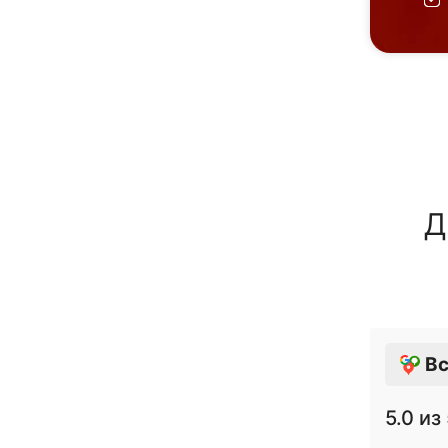
Д
Вс
5.0
из 