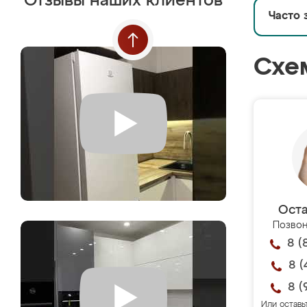
Отзывы наших клиентов
Часто 
Схе
Оста
Позвон
8 (
8 (
8 (
Или оставь