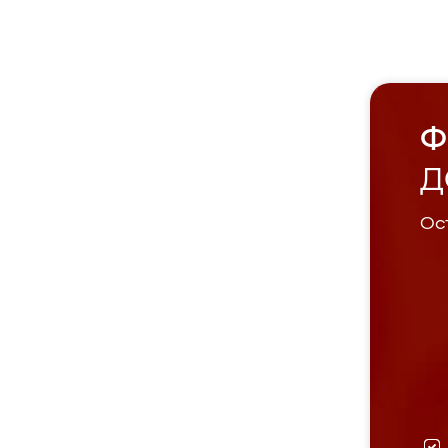
Ф
Д
Ост