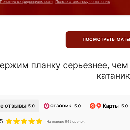
Политике конфиденциальности
|
Пользовательскому соглашению
ПОСМОТРЕТЬ МАТ
ержим планку серьезнее, чем
катани
е отзывы
5.0
5.0
5.0
5
На основе
945
оценок