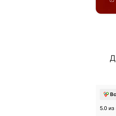
Д
Вс
5.0
из 