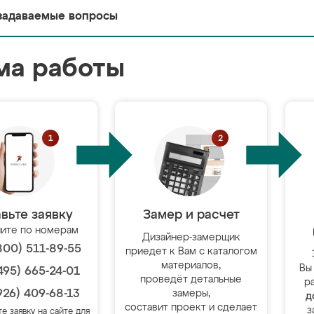
задаваемые вопросы
ма работы
вьте заявку
Замер и расчет
ите по номерам
Дизайнер-замерщик
800) 511-89-55
приедет к Вам с каталогом
материалов,
Вы
495) 665-24-01
проведёт детальные
р
926) 409-68-13
замеры,
д
составит проект и сделает
з
те заявку на сайте для