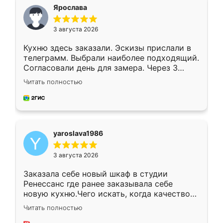
я хотела.
Ярослава
3 августа 2026
Кухню здесь заказали. Эскизы прислали в
телеграмм. Выбрали наиболее подходящий.
Согласовали день для замера. Через 3
недели кухня была уже готова. Остались
Читать полностью
довольны работой. Спасибо Ренессанс
мебель за качественную работу!
yaroslava1986
3 августа 2026
Заказала себе новый шкаф в студии
Ренессанс где ранее заказывала себе
новую кухню.Чего искать, когда качеством
вполне довольна. Служит кухня уже почти
Читать полностью
два года, нареканий нет.