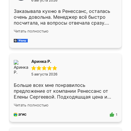
6 августа 2026
мебели буду заказывать только здесь.
Заказывала кухню в Ренессанс, осталась
очень довольна. Менеджер всё быстро
посчитала, на вопросы отвечала сразу.
Замерщик приехал в субботу, подошёл к
Читать полностью
делу со всей ответственностью. Собрали
за день, ребята работали аккуратно, даже
пыли почти не было. Качество отличное,
ящики ходят плавно, ничего не скрипит.
Всё подошло как влитое.
Аринка Р.
5 августа 2026
Больше всех мне понравилось
предложение от компании Ренессанс от
Елены Сергеевой. Подходяшщая цена и
короткие сроки изготовления. Приехавший
Читать полностью
для замера сотрудник Владислав
предложил по моему эскизу самый
1
подходящий вариант шкафа. Немного его
видоизменил, получилось даже лучше, чем