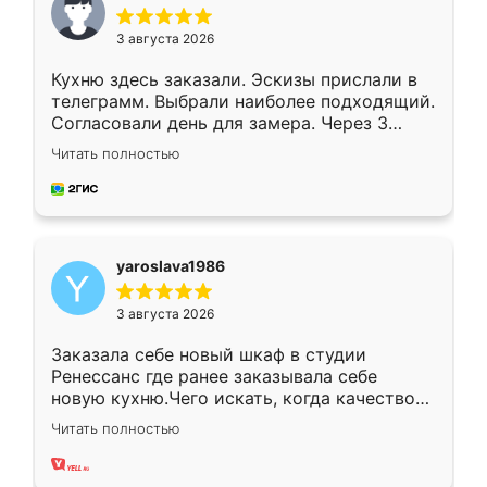
3 августа 2026
Кухню здесь заказали. Эскизы прислали в
телеграмм. Выбрали наиболее подходящий.
Согласовали день для замера. Через 3
недели кухня была уже готова. Остались
Читать полностью
довольны работой. Спасибо Ренессанс
мебель за качественную работу!
yaroslava1986
3 августа 2026
Заказала себе новый шкаф в студии
Ренессанс где ранее заказывала себе
новую кухню.Чего искать, когда качеством
вполне довольна. Служит кухня уже почти
Читать полностью
два года, нареканий нет.