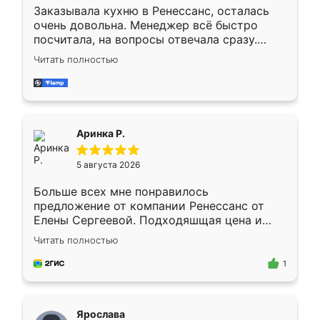
Заказывала кухню в Ренессанс, осталась
очень довольна. Менеджер всё быстро
посчитала, на вопросы отвечала сразу.
Замерщик приехал в субботу, подошёл к
Читать полностью
делу со всей ответственностью. Собрали
за день, ребята работали аккуратно, даже
пыли почти не было. Качество отличное,
ящики ходят плавно, ничего не скрипит.
Всё подошло как влитое.
Аринка Р.
5 августа 2026
Больше всех мне понравилось
предложение от компании Ренессанс от
Елены Сергеевой. Подходяшщая цена и
короткие сроки изготовления. Приехавший
Читать полностью
для замера сотрудник Владислав
предложил по моему эскизу самый
1
подходящий вариант шкафа. Немного его
видоизменил, получилось даже лучше, чем
я хотела.
Ярослава