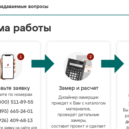
задаваемые вопросы
ма работы
вьте заявку
Замер и расчет
ите по номерам
Дизайнер-замерщик
800) 511-89-55
приедет к Вам с каталогом
материалов,
Вы
495) 665-24-01
проведёт детальные
р
926) 409-68-13
замеры,
д
составит проект и сделает
з
те заявку на сайте для