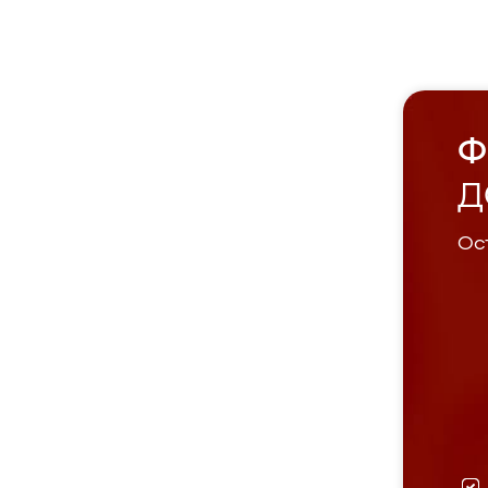
Ф
Д
Ост