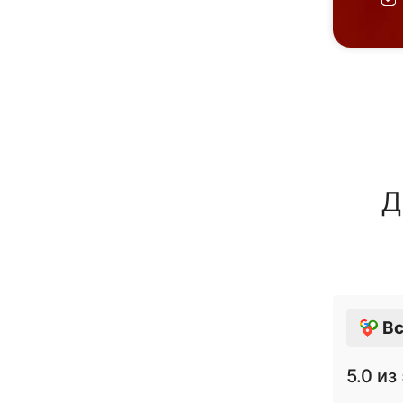
Д
Вс
5.0
из 