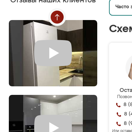
Отзывы наших клиентов
Часто 
Схе
Оста
Позвон
8 (
8 (
8 (
Или оставь