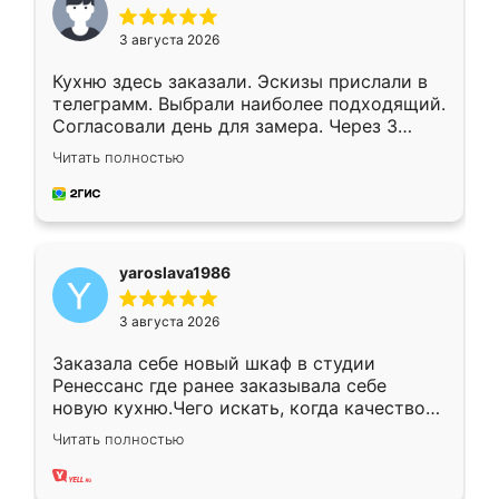
3 августа 2026
Кухню здесь заказали. Эскизы прислали в
телеграмм. Выбрали наиболее подходящий.
Согласовали день для замера. Через 3
недели кухня была уже готова. Остались
Читать полностью
довольны работой. Спасибо Ренессанс
мебель за качественную работу!
yaroslava1986
3 августа 2026
Заказала себе новый шкаф в студии
Ренессанс где ранее заказывала себе
новую кухню.Чего искать, когда качеством
вполне довольна. Служит кухня уже почти
Читать полностью
два года, нареканий нет.