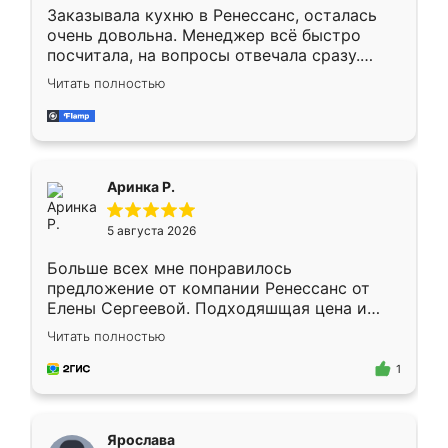
Заказывала кухню в Ренессанс, осталась
очень довольна. Менеджер всё быстро
посчитала, на вопросы отвечала сразу.
Замерщик приехал в субботу, подошёл к
Читать полностью
делу со всей ответственностью. Собрали
за день, ребята работали аккуратно, даже
пыли почти не было. Качество отличное,
ящики ходят плавно, ничего не скрипит.
Всё подошло как влитое.
Аринка Р.
5 августа 2026
Больше всех мне понравилось
предложение от компании Ренессанс от
Елены Сергеевой. Подходяшщая цена и
короткие сроки изготовления. Приехавший
Читать полностью
для замера сотрудник Владислав
предложил по моему эскизу самый
1
подходящий вариант шкафа. Немного его
видоизменил, получилось даже лучше, чем
я хотела.
Ярослава