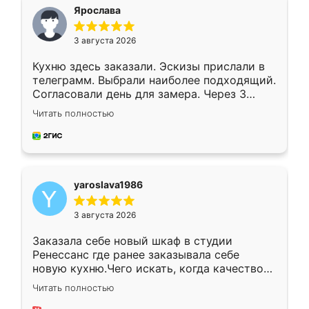
я хотела.
Ярослава
3 августа 2026
Кухню здесь заказали. Эскизы прислали в
телеграмм. Выбрали наиболее подходящий.
Согласовали день для замера. Через 3
недели кухня была уже готова. Остались
Читать полностью
довольны работой. Спасибо Ренессанс
мебель за качественную работу!
yaroslava1986
3 августа 2026
Заказала себе новый шкаф в студии
Ренессанс где ранее заказывала себе
новую кухню.Чего искать, когда качеством
вполне довольна. Служит кухня уже почти
Читать полностью
два года, нареканий нет.