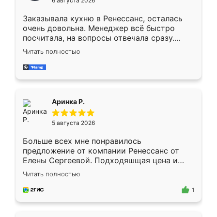
6 августа 2026
мебели буду заказывать только здесь.
Заказывала кухню в Ренессанс, осталась
очень довольна. Менеджер всё быстро
посчитала, на вопросы отвечала сразу.
Замерщик приехал в субботу, подошёл к
Читать полностью
делу со всей ответственностью. Собрали
за день, ребята работали аккуратно, даже
пыли почти не было. Качество отличное,
ящики ходят плавно, ничего не скрипит.
Всё подошло как влитое.
Аринка Р.
5 августа 2026
Больше всех мне понравилось
предложение от компании Ренессанс от
Елены Сергеевой. Подходяшщая цена и
короткие сроки изготовления. Приехавший
Читать полностью
для замера сотрудник Владислав
предложил по моему эскизу самый
1
подходящий вариант шкафа. Немного его
видоизменил, получилось даже лучше, чем