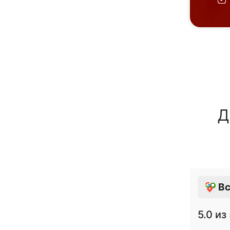
Д
Вс
5.0
из 