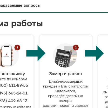
задаваемые вопросы
ма работы
вьте заявку
Замер и расчет
ите по номерам
Дизайнер-замерщик
800) 511-89-55
приедет к Вам с каталогом
материалов,
Вы
495) 665-24-01
проведёт детальные
р
926) 409-68-13
замеры,
д
составит проект и сделает
з
те заявку на сайте для