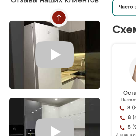
Отзывы наших клиентов
Часто 
Схе
Оста
Позвон
8 (
8 (
8 (
Или оставь