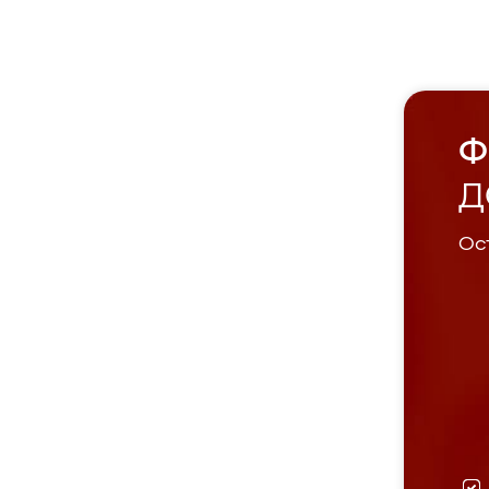
Ф
Д
Ост