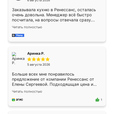
6 августа 2026
мебели буду заказывать только здесь.
Заказывала кухню в Ренессанс, осталась
очень довольна. Менеджер всё быстро
посчитала, на вопросы отвечала сразу.
Замерщик приехал в субботу, подошёл к
Читать полностью
делу со всей ответственностью. Собрали
за день, ребята работали аккуратно, даже
пыли почти не было. Качество отличное,
ящики ходят плавно, ничего не скрипит.
Всё подошло как влитое.
Аринка Р.
5 августа 2026
Больше всех мне понравилось
предложение от компании Ренессанс от
Елены Сергеевой. Подходяшщая цена и
короткие сроки изготовления. Приехавший
Читать полностью
для замера сотрудник Владислав
предложил по моему эскизу самый
1
подходящий вариант шкафа. Немного его
видоизменил, получилось даже лучше, чем