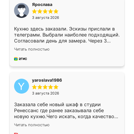
я хотела.
Ярослава
3 августа 2026
Кухню здесь заказали. Эскизы прислали в
телеграмм. Выбрали наиболее подходящий.
Согласовали день для замера. Через 3
недели кухня была уже готова. Остались
Читать полностью
довольны работой. Спасибо Ренессанс
мебель за качественную работу!
yaroslava1986
3 августа 2026
Заказала себе новый шкаф в студии
Ренессанс где ранее заказывала себе
новую кухню.Чего искать, когда качеством
вполне довольна. Служит кухня уже почти
Читать полностью
два года, нареканий нет.