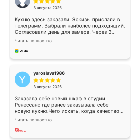
3 августа 2026
Кухню здесь заказали. Эскизы прислали в
телеграмм. Выбрали наиболее подходящий.
Согласовали день для замера. Через 3
недели кухня была уже готова. Остались
Читать полностью
довольны работой. Спасибо Ренессанс
мебель за качественную работу!
yaroslava1986
3 августа 2026
Заказала себе новый шкаф в студии
Ренессанс где ранее заказывала себе
новую кухню.Чего искать, когда качеством
вполне довольна. Служит кухня уже почти
Читать полностью
два года, нареканий нет.