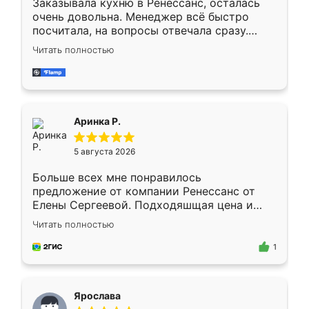
Заказывала кухню в Ренессанс, осталась
очень довольна. Менеджер всё быстро
посчитала, на вопросы отвечала сразу.
Замерщик приехал в субботу, подошёл к
Читать полностью
делу со всей ответственностью. Собрали
за день, ребята работали аккуратно, даже
пыли почти не было. Качество отличное,
ящики ходят плавно, ничего не скрипит.
Всё подошло как влитое.
Аринка Р.
5 августа 2026
Больше всех мне понравилось
предложение от компании Ренессанс от
Елены Сергеевой. Подходяшщая цена и
короткие сроки изготовления. Приехавший
Читать полностью
для замера сотрудник Владислав
предложил по моему эскизу самый
1
подходящий вариант шкафа. Немного его
видоизменил, получилось даже лучше, чем
я хотела.
Ярослава