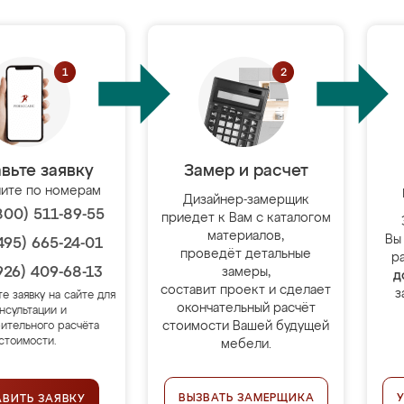
вьте заявку
Замер и расчет
ите по номерам
Дизайнер-замерщик
800) 511-89-55
приедет к Вам с каталогом
материалов,
Вы
495) 665-24-01
проведёт детальные
р
926) 409-68-13
замеры,
д
составит проект и сделает
з
те заявку на сайте для
окончательный расчёт
нсультации и
стоимости Вашей будущей
ительного расчёта
стоимости.
мебели.
ВЫЗВАТЬ ЗАМЕРЩИКА
АВИТЬ ЗАЯВКУ