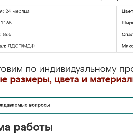
я:
24 месяца
Цвет
1165
Шир
:
865
Спал
ал:
ЛДСП/МДФ
Макс
товим по индивидуальному про
е размеры, цвета и материа
задаваемые вопросы
ма работы