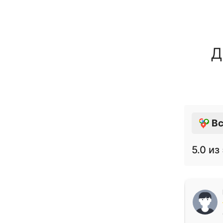
Д
Вс
5.0
из 