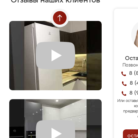
Отзывы наших клиентов
Оста
Позвон
8 (
8 (
8 (
Или оставь
ко
предвар
ОСТ