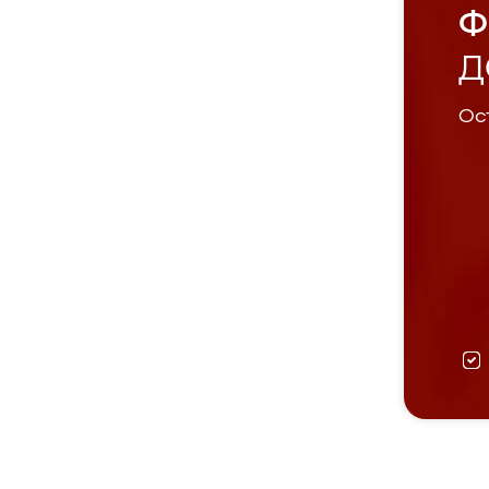
Ф
Д
Ост