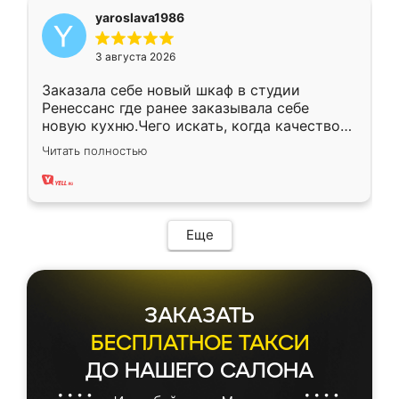
yaroslava1986
3 августа 2026
Заказала себе новый шкаф в студии
Ренессанс где ранее заказывала себе
новую кухню.Чего искать, когда качеством
вполне довольна. Служит кухня уже почти
Читать полностью
два года, нареканий нет.
Еще
ЗАКАЗАТЬ
БЕСПЛАТНОЕ ТАКСИ
ДО НАШЕГО САЛОНА