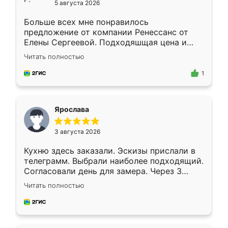
5 августа 2026
Больше всех мне понравилось
предложение от компании Ренессанс от
Елены Сергеевой. Подходяшщая цена и
короткие сроки изготовления. Приехавший
Читать полностью
для замера сотрудник Владислав
предложил по моему эскизу самый
1
подходящий вариант шкафа. Немного его
видоизменил, получилось даже лучше, чем
я хотела.
Ярослава
3 августа 2026
Кухню здесь заказали. Эскизы прислали в
телеграмм. Выбрали наиболее подходящий.
Согласовали день для замера. Через 3
недели кухня была уже готова. Остались
Читать полностью
довольны работой. Спасибо Ренессанс
мебель за качественную работу!