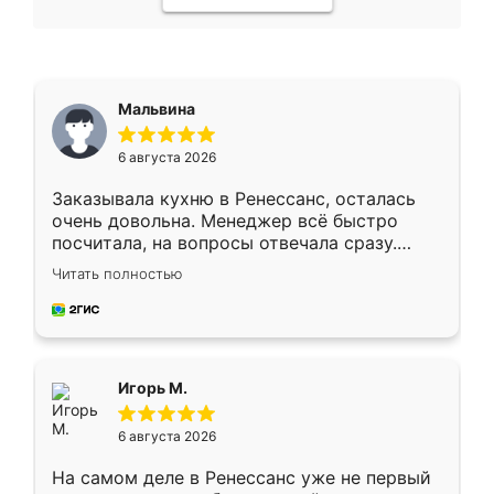
Мальвина
6 августа 2026
Заказывала кухню в Ренессанс, осталась
очень довольна. Менеджер всё быстро
посчитала, на вопросы отвечала сразу.
Замерщик приехал в субботу, подошёл к
Читать полностью
делу со всей ответственностью. Собрали
за день, ребята работали аккуратно, даже
пыли почти не было. Качество отличное,
ящики ходят плавно, ничего не скрипит.
Всё подошло как влитое.
Игорь М.
6 августа 2026
На самом деле в Ренессанс уже не первый