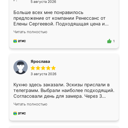
5 августа 2026
Больше всех мне понравилось
предложение от компании Ренессанс от
Елены Сергеевой. Подходяшщая цена и
короткие сроки изготовления. Приехавший
Читать полностью
для замера сотрудник Владислав
предложил по моему эскизу самый
1
подходящий вариант шкафа. Немного его
видоизменил, получилось даже лучше, чем
я хотела.
Ярослава
3 августа 2026
Кухню здесь заказали. Эскизы прислали в
телеграмм. Выбрали наиболее подходящий.
Согласовали день для замера. Через 3
недели кухня была уже готова. Остались
Читать полностью
довольны работой. Спасибо Ренессанс
мебель за качественную работу!