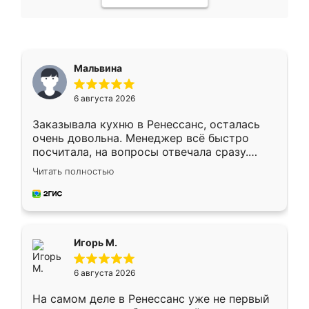
Мальвина
6 августа 2026
Заказывала кухню в Ренессанс, осталась
очень довольна. Менеджер всё быстро
посчитала, на вопросы отвечала сразу.
Замерщик приехал в субботу, подошёл к
Читать полностью
делу со всей ответственностью. Собрали
за день, ребята работали аккуратно, даже
пыли почти не было. Качество отличное,
ящики ходят плавно, ничего не скрипит.
Всё подошло как влитое.
Игорь М.
6 августа 2026
На самом деле в Ренессанс уже не первый