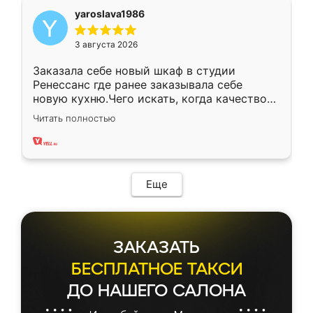
yaroslava1986
3 августа 2026
Заказала себе новый шкаф в студии
Ренессанс где ранее заказывала себе
новую кухню.Чего искать, когда качеством
вполне довольна. Служит кухня уже почти
Читать полностью
два года, нареканий нет.
Еще
ЗАКАЗАТЬ
БЕСПЛАТНОЕ ТАКСИ
ДО НАШЕГО САЛОНА