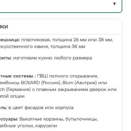
▼
ики
лешница:
пластиковая, толщина 26 мм или 38 мм;
скусственного камня, толщина 38 мм
риты:
изготовим кухню любого размера
тные системы :
ПВШ полного открывания,
ембоксы BOYARD (Россия), Blum (Австрия) или
ich (Германия) с плавным закрыванием дверок или
этой опции
ль:
в цвет фасадов или корпуса
ссуары:
Выкатные корзины, бутылочницы,
ебные уголки, карусели