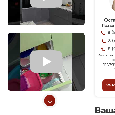
Оста
Позвон
8 (
8 (
8 (
Или оставь
ко
предвар
ОСТ
Ваша