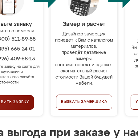
вьте заявку
Замер и расчет
ите по номерам
Дизайнер-замерщик
800) 511-89-55
приедет к Вам с каталогом
материалов,
Вы
495) 665-24-01
проведёт детальные
р
926) 409-68-13
замеры,
д
составит проект и сделает
з
те заявку на сайте для
окончательный расчёт
нсультации и
стоимости Вашей будущей
ительного расчёта
стоимости.
мебели.
ВЫЗВАТЬ ЗАМЕРЩИКА
АВИТЬ ЗАЯВКУ
 выгода при заказе у на