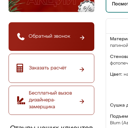
Посмот
Обратный звонок
Матери
патино
Стенова
фотопе
Заказать расчёт
Цвет:
н
Бесплатный вызов
дизайнера-
Сушка д
замерщика
Подъем
Blum (А