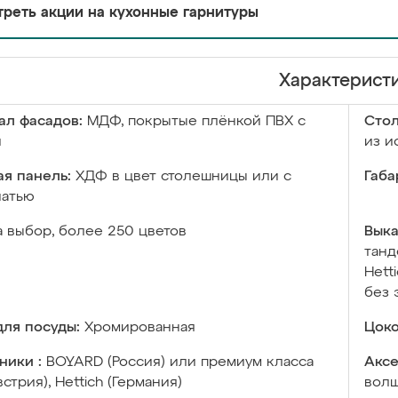
реть акции на кухонные гарнитуры
Характерист
ал фасадов:
МДФ, покрытые плёнкой ПВХ с
Сто
й
из и
я панель:
ХДФ в цвет столешницы или с
Габа
чатью
а выбор, более 250 цветов
Выка
танд
Hett
без 
ля посуды:
Хромированная
Цоко
ники :
BOYARD (Россия) или премиум класса
Аксе
встрия), Hettich (Германия)
волш