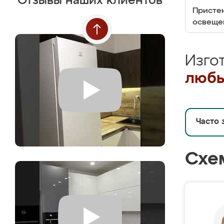
Отзывы наших клиентов
Пристен
освеще
Изго
любы
Часто 
Схе