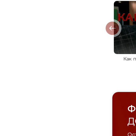
Как 
Ф
Д
Ост