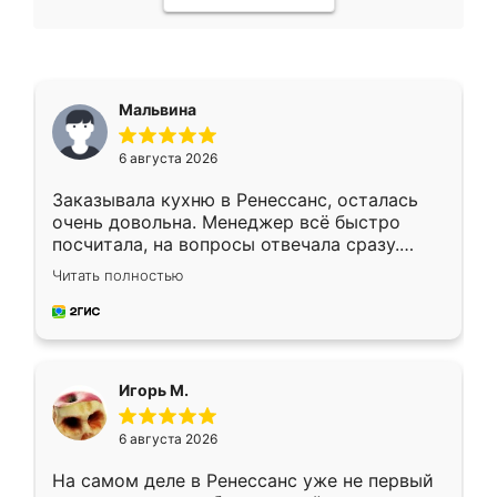
Мальвина
6 августа 2026
Заказывала кухню в Ренессанс, осталась
очень довольна. Менеджер всё быстро
посчитала, на вопросы отвечала сразу.
Замерщик приехал в субботу, подошёл к
Читать полностью
делу со всей ответственностью. Собрали
за день, ребята работали аккуратно, даже
пыли почти не было. Качество отличное,
ящики ходят плавно, ничего не скрипит.
Всё подошло как влитое.
Игорь М.
6 августа 2026
На самом деле в Ренессанс уже не первый