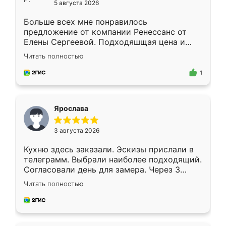
5 августа 2026
Больше всех мне понравилось
предложение от компании Ренессанс от
Елены Сергеевой. Подходяшщая цена и
короткие сроки изготовления. Приехавший
Читать полностью
для замера сотрудник Владислав
предложил по моему эскизу самый
1
подходящий вариант шкафа. Немного его
видоизменил, получилось даже лучше, чем
я хотела.
Ярослава
3 августа 2026
Кухню здесь заказали. Эскизы прислали в
телеграмм. Выбрали наиболее подходящий.
Согласовали день для замера. Через 3
недели кухня была уже готова. Остались
Читать полностью
довольны работой. Спасибо Ренессанс
мебель за качественную работу!