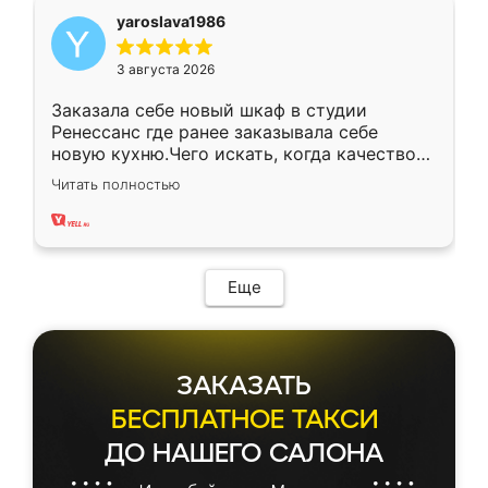
yaroslava1986
3 августа 2026
Заказала себе новый шкаф в студии
Ренессанс где ранее заказывала себе
новую кухню.Чего искать, когда качеством
вполне довольна. Служит кухня уже почти
Читать полностью
два года, нареканий нет.
Еще
ЗАКАЗАТЬ
БЕСПЛАТНОЕ ТАКСИ
ДО НАШЕГО САЛОНА