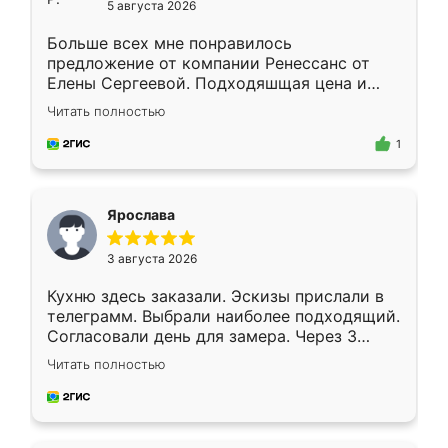
5 августа 2026
Больше всех мне понравилось
предложение от компании Ренессанс от
Елены Сергеевой. Подходяшщая цена и
короткие сроки изготовления. Приехавший
Читать полностью
для замера сотрудник Владислав
предложил по моему эскизу самый
1
подходящий вариант шкафа. Немного его
видоизменил, получилось даже лучше, чем
я хотела.
Ярослава
3 августа 2026
Кухню здесь заказали. Эскизы прислали в
телеграмм. Выбрали наиболее подходящий.
Согласовали день для замера. Через 3
недели кухня была уже готова. Остались
Читать полностью
довольны работой. Спасибо Ренессанс
мебель за качественную работу!