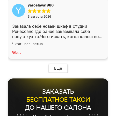
yaroslava1986
3 августа 2026
Заказала себе новый шкаф в студии
Ренессанс где ранее заказывала себе
новую кухню.Чего искать, когда качеством
вполне довольна. Служит кухня уже почти
Читать полностью
два года, нареканий нет.
Еще
ЗАКАЗАТЬ
БЕСПЛАТНОЕ ТАКСИ
ДО НАШЕГО САЛОНА