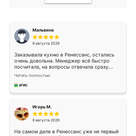
Мальвина
6 августа 2026
Заказывала кухню в Ренессанс, осталась
очень довольна. Менеджер всё быстро
посчитала, на вопросы отвечала сразу.
Замерщик приехал в субботу, подошёл к
Читать полностью
делу со всей ответственностью. Собрали
за день, ребята работали аккуратно, даже
пыли почти не было. Качество отличное,
ящики ходят плавно, ничего не скрипит.
Всё подошло как влитое.
Игорь М.
6 августа 2026
На самом деле в Ренессанс уже не первый